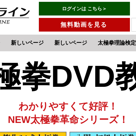
有料会員ログインはこちら→
ログインは こちら＞
メニュー
無料動画を見る
ジ
新しいページ
新しいページ
太極拳理論検定
極拳DVD
​わかりやすくて好評！
NEW太極拳革命シリーズ！