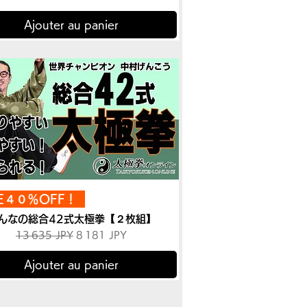
Ajouter au panier
LE４０％OFF！
んなの総合42式太極拳【２枚組】
Prix original
Prix promotionnel
13 635 JPY
8 181 JPY
Ajouter au panier