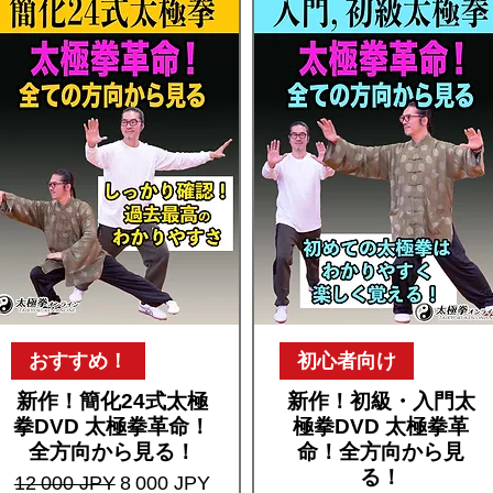
おすすめ！
初心者向け
新作！簡化24式太極
新作！初級・入門太
拳DVD 太極拳革命！
極拳DVD 太極拳革
全方向から見る！
命！全方向から見
l
る！
Prix original
Prix promotionnel
12 000 JPY
8 000 JPY