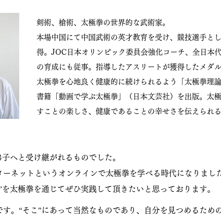
剣術、槍術、太極拳の世界的な武術家。
本場中国にて中国武術の英才教育を受け、競技選手とし
得。JOC日本オリンピック委員会強化コーチ、全日本
の育成にも従事。指導したアスリートが獲得したメダル
太極拳を心地良く健康的に続けられるよう「太極拳理論検
書籍「動画で学ぶ太極拳」（日本文芸社）を出版。太
すことの楽しさ、健康であることの幸せさを伝えられ
弟子へと受け継がれるものでした。
ターネットというオンラインで太極拳を学べる時代になりまし
統”を太極拳を通じてぜひ実践して頂きたいと思っております。
です。“そこ”にあって当然なものであり、自分を見つめるため