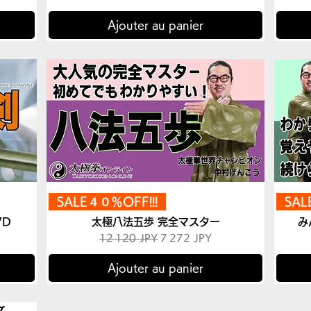
Ajouter au panier
SALE４０％OFF!!!
SA
VD
太極八法五歩 完全マスター
み
nel
Prix original
Prix promotionnel
12 120 JPY
7 272 JPY
Ajouter au panier