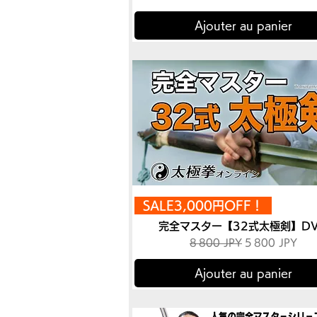
Ajouter au panier
SALE3,000円OFF！
完全マスター【32式太極剣】D
Prix original
Prix promotion
8 800 JPY
5 800 JPY
Ajouter au panier