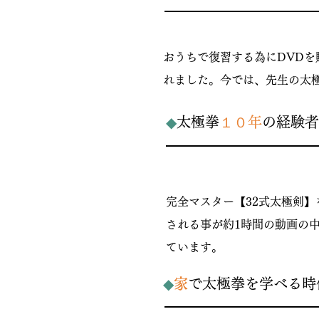
​30代（女性）
​おうちで復習する為にDVD
れました。今では、先生の太極
◆
太極拳
１０年
の経験者
​40代（女性）
完全マスター【32式太極剣
される事が約1時間の動画の
ています。
◆
家
で太極拳を学べる時