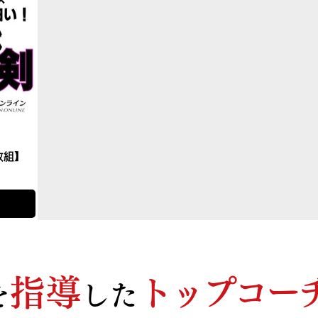
枚組】
nnel
指導
トップコー
を
した