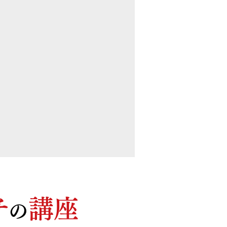
チ
講座
の