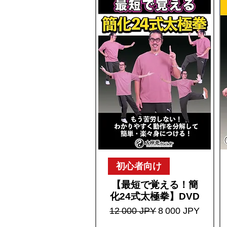
初心者向け
【最短で覚える！簡
化24式太極拳】DVD
Prix original
Prix promotionne
12 000 JPY
8 000 JPY