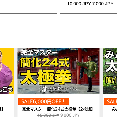
Prix original
Prix promot
10 000 JPY
7 000 JPY
人気DVD・絶賛発売中！
SALE6,000円OFF！
SAL
組】
完全マスター 簡化24式太極拳【2枚組】
み
nnel
Prix original
Prix promotionnel
15 800 JPY
9 800 JPY