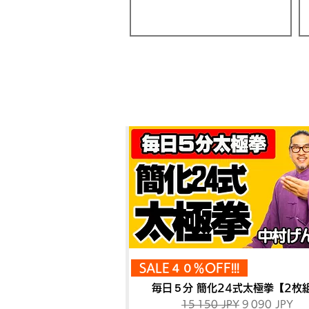
SALE４０％OFF!!!
毎日５分 簡化24式太極拳【2枚
Prix original
Prix promotio
15 150 JPY
9 090 JPY