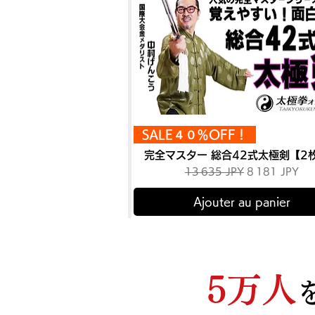
SALE４０％OFF！
完全マスター 総合42式太極剣【2
Prix original
Prix promotio
13 635 JPY
8 181 JPY
Ajouter au panier
5万人