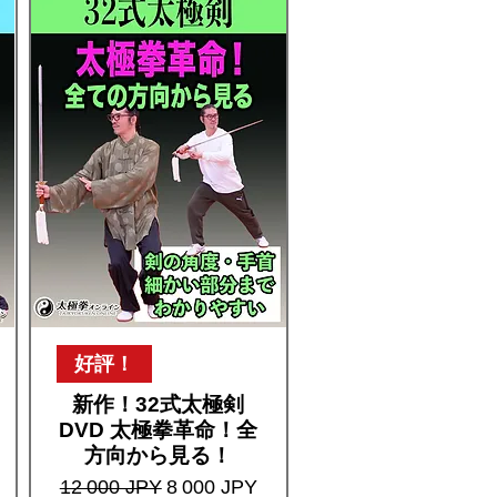
好評！
新作！32式太極剣
DVD 太極拳革命！全
方向から見る！
Prix original
Prix promotionnel
12 000 JPY
8 000 JPY