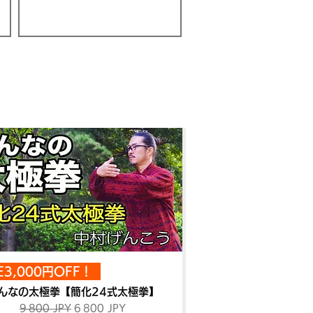
ionnel
E3,000円OFF！
んなの太極拳【簡化24式太極拳】
Prix original
Prix promotionnel
9 800 JPY
6 800 JPY