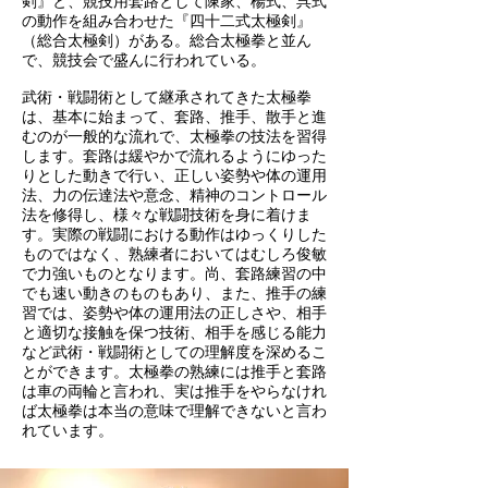
剣』と、競技用套路として陳家、楊式、呉式
の動作を組み合わせた『四十二式太極剣』
（総合太極剣）がある。総合太極拳と並ん
で、競技会で盛んに行われている。
武術・戦闘術として継承されてきた太極拳
は、基本に始まって、套路、推手、散手と進
むのが一般的な流れで、太極拳の技法を習得
します。套路は緩やかで流れるようにゆった
りとした動きで行い、正しい姿勢や体の運用
法、力の伝達法や意念、精神のコントロール
法を修得し、様々な戦闘技術を身に着けま
す。実際の戦闘における動作はゆっくりした
ものではなく、熟練者においてはむしろ俊敏
で力強いものとなります。尚、套路練習の中
でも速い動きのものもあり、また、推手の練
習では、姿勢や体の運用法の正しさや、相手
と適切な接触を保つ技術、相手を感じる能力
など武術・戦闘術としての理解度を深めるこ
とができます。太極拳の熟練には推手と套路
は車の両輪と言われ、実は推手をやらなけれ
ば太極拳は本当の意味で理解できないと言わ
れています。