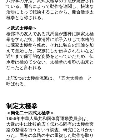
八卦掌の身法、武式太極拳の手法が統合され
ている。開合によって動作を連関し、快速な
活歩によって転換することから、開合活歩太
極拳とも称される。
＜武式太極拳＞
楊露禅の友人である武禹襄が露禅に陳家太極
拳を学んだ後、陳清萍に弟子入りして本格的
に陳家太極拳を修め、それに独自の理論を加
えて創始した。親族にしか伝承されないなど
近年まで保守的な姿勢をとっていたため、伝
承者は極めて少ない。太極拳の名称の由来と
なったと言われる
上記5つの太極拳流派は、「五大太極拳」と
呼ばれる。
制定太極拳
＜簡化二十四式太極拳＞
1956年中華人民共和国体育運動委員会は、
大衆の中に比較的広く伝わる固有の太極拳套
路の整理を行うという調査、研究にとりかか
った。固有の套路の中の重複した動作を取り