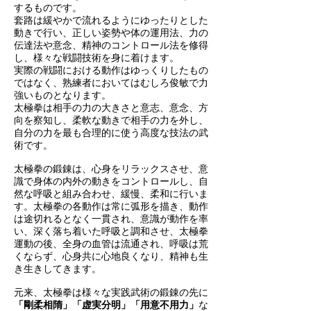
するものです。
套路は緩やかで流れるようにゆったりとした
動きで行い、正しい姿勢や体の運用法、力の
伝達法や意念、精神のコントロール法を修得
し、様々な戦闘技術を身に着けます。
実際の戦闘における動作はゆっくりしたもの
ではなく、熟練者においてはむしろ俊敏で力
強いものとなります。
太極拳は相手の力の大きさと意志、意念、方
向を察知し、柔軟な動きで相手の力を外し、
自分の力を最も合理的に使う高度な技法の武
術です。
太極拳の鍛錬は、心身をリラックスさせ、意
識で身体の内外の動きをコントロールし、自
然な呼吸と組み合わせ、緩慢、柔和に行いま
す。太極拳の各動作は常に弧形を描き、動作
は途切れるとなく一貫され、意識が動作を率
い、深く落ち着いた呼吸と調和させ、太極拳
運動の後、全身の血管は流通され、呼吸は荒
くならず、心身共に心地良くなり、精神も生
き生きしてきます。
元来、太極拳は様々な実践武術の鍛錬の先に
「剛柔相隋」「虚実分明」「用意不用力」
な