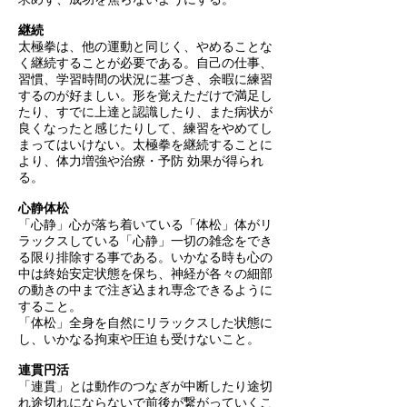
継続
太極拳は、他の運動と同じく、やめることな
く継続することが必要である。自己の仕事、
習慣、学習時間の状況に基づき、余暇に練習
するのが好ましい。形を覚えただけで満足し
たり、すでに上達と認識したり、また病状が
良くなったと感じたりして、練習をやめてし
まってはいけない。太極拳を継続することに
より、体力増強や治療・予防 効果が得られ
る。
心静体松
「心静」心が落ち着いている
「体松」体がリ
ラックスしている
「心静」一切の雑念をでき
る限り排除する事である。いかなる時も心の
中は終始安定状態を保ち、神経が各々の細部
の動きの中まで注ぎ込まれ専念できるように
すること。
「体松」全身を自然にリラックスした状態に
し、いかなる拘束や圧迫も受けないこと。
連貫円活
「連貫」とは動作のつなぎが中断したり途切
れ途切れにならないで前後が繋がっていくこ