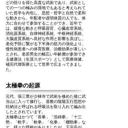
どの悟りを得た高貴な武術であり、武術とし
ての一つの極みの境地でもあると考えられて
いた哲学を内包し、思想・哲学と自然で柔和
な動きから、年配者や虚弱体質の人でも、体
力に合わせて参加することができ、近年で
は、緩慢な動きと呼吸器官、心臓血管系統、
消化器系統、自律神経系統、中枢神経系統、
大脳皮質系統へ良好な作用と影響を及ぼし、
老化予防に繋がる下半身の筋力の強化より、
慢性病患者への体育医療、治癒効果が著しい
とされ、老若男女の幅広い年齢層が参加でき
る健康法（生涯スポーツ）として医療保健、
補完代替医療として世界で広まってきまし
た。
太極拳の起源
元代、張三豊が少林寺で武術を修めた後に武
当山に入って修行し、道教の陰陽五行思想や
吐納法と呼ばれる呼吸法を取り入れて編み出
したとされています。
太極拳はかつて「長拳」「浩綿拳」「十三
勢」「軟手」「軟拳」「化拳」「棚勁拳」な
ど、様々な呼称がありましたが、王宗岳が