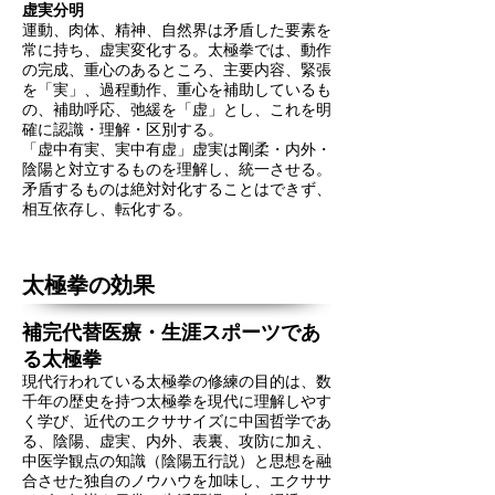
虚実分明
運動、肉体、精神、自然界は矛盾した要素を
常に持ち、虚実変化する。太極拳では、動作
の完成、重心のあるところ、主要内容、緊張
を「実」、過程動作、重心を補助しているも
の、補助呼応、弛緩を「虚」とし、これを明
確に認識・理解・区別する。
「虚中有実、実中有虚」虚実は剛柔・内外・
陰陽と対立するものを理解し、統一させる。
矛盾するものは絶対対化することはできず、
相互依存し、転化する。
太極拳の効果
補完代替医療・生涯スポーツであ
る太極拳
現代行われている太極拳の修練の目的は、数
千年の歴史を持つ太極拳を現代に理解しやす
く学び、近代のエクササイズに中国哲学であ
る、陰陽、虚実、内外、表裏、攻防に加え、
中医学観点の知識（陰陽五行説）と思想を融
合させた独自のノウハウを加味し、エクササ