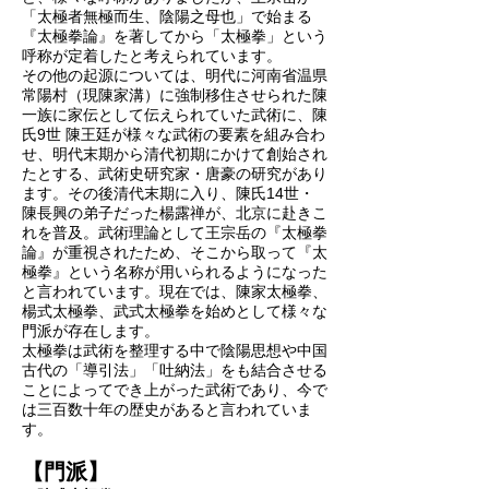
「太極者無極而生、陰陽之母也」で始まる
『太極拳論』を著してから「太極拳」という
呼称が定着したと考えられています。
その他の起源については、明代に河南省温県
常陽村（現陳家溝）に強制移住させられた陳
一族に家伝として伝えられていた武術に、陳
氏9世 陳王廷が様々な武術の要素を組み合わ
せ、明代末期から清代初期にかけて創始され
たとする、武術史研究家・唐豪の研究があり
ます。その後清代末期に入り、陳氏14世・
陳長興の弟子だった楊露禅が、北京に赴きこ
れを普及。武術理論として王宗岳の『太極拳
論』が重視されたため、そこから取って『太
極拳』という名称が用いられるようになった
と言われています。現在では、陳家太極拳、
楊式太極拳、武式太極拳を始めとして様々な
門派が存在します。
太極拳は武術を整理する中で陰陽思想や中国
古代の「導引法」「吐納法」をも結合させる
ことによってでき上がった武術であり、今で
は三百数十年の歴史があると言われていま
す。
【門派】