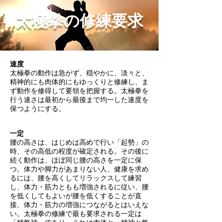
太極拳の修練要求
速度
太極拳の動作は急がず、穏やかに、淡々と、
精神的にも肉体的にもゆっくりと修練し、ま
ず動作を修得して要領を把握する。太極拳を
行う速さは最初から最後まで均一した速度を
保つようにする。
一定
腰の高さは、はじめは高めで行い「起勢」の
時、その高低の程度が確定される。
その後に
続く動作は、ほぼ同じ腰の高さを一定に保
つ。体力や脚力があまりない人、健康を求め
るには、腰を高くしてリラックスして練習
し、体力・筋力ともも増強されるに従い、腰
を低くしてもよいが腰を低くすることが直
接、体力・筋力の増強につながるとはいえな
い。太極拳の修練で最も要求される一定は