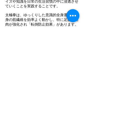
イズや知識を日常の生活習慣の中に浸透させ
ていくことを実践することです。
太極拳は、ゆっくりした意識的全身運動で全
身の筋繊維を効率よく動かし、特に足腰の筋
肉が強化され「転倒防止効果」があります。
動作は「意を以って力を用いず」と言われ、
意識が導く運動により大脳皮質の血行が増加
し大脳が活性化され、脳波にアルファー波が
発生し、エンドルフィンが分泌され、「気持
ち良さ」を作り出し、精神面、情緒面に良好
な効果をもたらします。太極拳の運動によっ
て、心肺機能が増進し、血液性状が良好に保
たれる結果、自己防衛免疫能力も増え、病気
にかかりにくく、またかかっても回復が早い
体質に改善され、自然治癒力、自己回復力、
免疫力が活性化します。
“生涯スポーツ”といわれている太極拳は、ゆ
っくりと均一の速度で、力を使わずに動くの
で、現代人の生活習慣にないもので、手足の
バランスを保ってゆっくり動かすことは、普
段使っていない筋肉と神経系を使い、動作は
緩めて行うので、自分自身の心身の状態が良
く分かり、こわばっている部分や違和感のあ