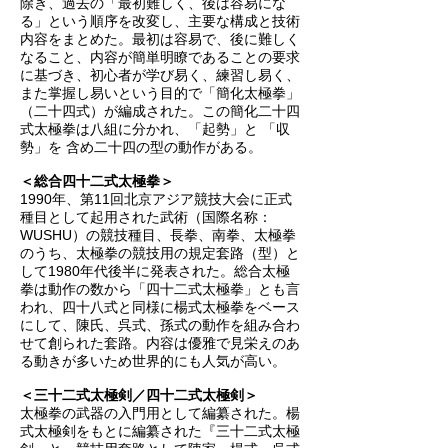
除き、過去の「最初難しく、後は容易にな
る」という順序を改変し、主要な構成と技術
内容をまとめた。最初は容易で、後に難しく
なること、内容が簡単明瞭であることの要求
に基づき、初心者が学び易く、練習し易く、
また掌握し易いという目的で「簡化太極拳」
（二十四式）が編成された。この簡化二十四
式太極拳は八組に分かれ、「起勢」と 「収
勢」を 含め二十四の型の動作がある。
＜総合四十二式太極拳＞
1990年、第11回北京アジア競技大会に正式
種目として起用された武術（国際名称：
WUSHU）の競技種目、長拳、南拳、太極拳
のうち、太極拳の競技用の規定套路（型）と
して1980年代後半に発表された。総合太極
拳は動作の数から「四十二式太極拳」とも言
われ、四十八式と同様に楊式太極拳をベース
にして、陳氏、呉式、孫式の動作を組み合わ
せて創られた套路。
内容は優雅で見栄えのあ
る動きが多いため世界的にも人気が高い。
＜三十二式太極剣／四十二式太極剣＞
太極拳の武器の入門用として編纂された。楊
式太極剣をもとに編纂された『三十二式太極