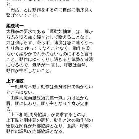
と。
「円活」とは動作をするのに自然に順序良く
繋げていくこと。
柔緩均一
太極拳の要求である「運動如抽絲」は、繭か
ら糸を取る如く綿々として断えることなく、
力は強ばらず、滞らず、速度は急に速くなっ
たり急に ゆっくりなることなく、動作を柔
らかく緩やかでムラのないものにすると言う
こと。動作はゆっくりし過ぎると気勢が散漫
になるので、気勢が一 貫し、呼吸は自然、
動作が中断しないこと。
上下相随
「一動無有不動」動作は全身各部で動かない
ところはない。
「由脚而腿而腰総須完整一気」力は足から
脚、腰に伝わり、腰が主となり全身が定ま
る。
「上下相随,周身協調」が要求するものは、
上下肢と胴体部の調和、動作と次の動作間の
密接な関係が外部協調となり、意識・呼吸・
動作の調和が内部協調となる。