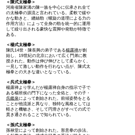
＜陳式太極拳＞
河南省陳家溝の陳一族を中心に伝承され全て
の太極拳の源流と言われている。柔軟で緩や
かな動きと、纏絲勁（螺旋の道理による力の
作用方法）によって全身の勁を統一的に運用
して繰り出される豪快な震脚や発勁が特徴で
ある。
＜楊式太極拳＞
陳氏14世・陳長興の弟子である
楊露禅
が創
始し、19世紀の北京において広く門弟に教
授された。動作は伸び伸びとして柔らかく、
一見して激しい動作を行わない点が、陳式太
極拳との大きな違いとなっている。
＜呉式太極拳＞
楊露禅より学んだが楊露禅自身の指示で子で
ある楊班侯の門下になった全佑と、その子・
呉鑑泉
によって創始された。前傾姿勢をとる
ことが他流派と異なり、独特な風格としては
軽さと機敏さ、そして円滑さがすべての式で
貫き通されることで知られている。
＜孫式太極拳＞
孫禄堂によって創始された。形意拳の歩法、