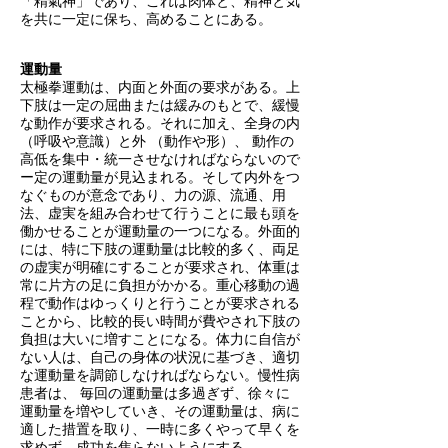
「精氣神」であり、これは肉体と、精神と気
を共に一定に保ち、高めることにある。
運動量
太極拳運動は、内面と外面の要求がある。
上
下肢は一定の屈曲または緩みのもとで、緩慢
な動作が要求される。
それに加え、全身の内
（呼吸や意識）と外 （動作や形）、 動作の
高低を集中・統一させなければならないので
ー定の運動量が見込まれる。そして内外をつ
なぐものが意念であり、力の源、流通、用
法、虚実を組み合わせて行うことに最も頭を
働かせることが運動量の一つになる。
外面的
には、特に下肢の運動量は比較的多く、両足
の虚実が明確にすることが要求され、体重は
常に片方の足に負担がかかる。重心移動の過
程で動作はゆっくりと行うことが要求される
ことから、比較的長い時間が費やされ下肢の
負担は大いに増すことになる。体力に自信が
ない人は、自己の身体の状況に基づき、適切
な運動量を調節しなければならない。慢性病
患者は、 毎回の運動量は多過ぎず、徐々に
運動量を増やしていき、その運動量は、病に
適した措置を取り、一時に多くやって早くを
求めず、成功を焦らないようにする。