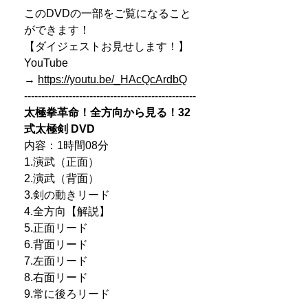
このDVDの一部をご覧になること
ができます！
【ダイジェストお見せします！】
YouTube
→
https://youtu.be/_HAcQcArdbQ
--------------------------------------------------
太極拳革命！全方向から見る！32
式太極剣 DVD
内容：1時間08分
1.演武（正面）
2.演武（背面）
3.剣の動きリード
4.全方向【解説】
5.正面リード
6.背面リード
7.左面リード
8.右面リード
9.常に後ろリード