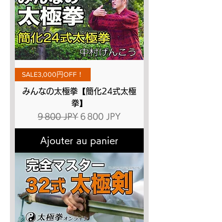
SALE3,000円OFF！
みんなの太極拳【簡化24式太極
拳】
Prix original
Prix promotionnel
9 800 JPY
6 800 JPY
Ajouter au panier