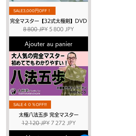
SALE3,000円OFF！
完全マスター【32式太極剣】DVD
Prix original
Prix promotionnel
8 800 JPY
5 800 JPY
Ajouter au panier
SALE４０％OFF!!!
太極八法五歩 完全マスター
Prix original
Prix promotionnel
12 120 JPY
7 272 JPY