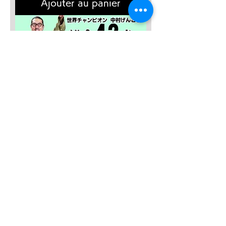
Ajouter au panier
SALE４０％OFF！
みんなの総合42式太極拳【２枚
組】
Prix original
Prix promotionnel
13 635 JPY
8 181 JPY
Ajouter au panier