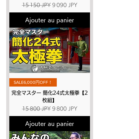
Prix original
Prix promotionnel
15 150 JPY
9 090 JPY
Ajouter au panier
SALE6,000円OFF！
完全マスター 簡化24式太極拳【2
枚組】
Prix original
Prix promotionnel
15 800 JPY
9 800 JPY
Ajouter au panier