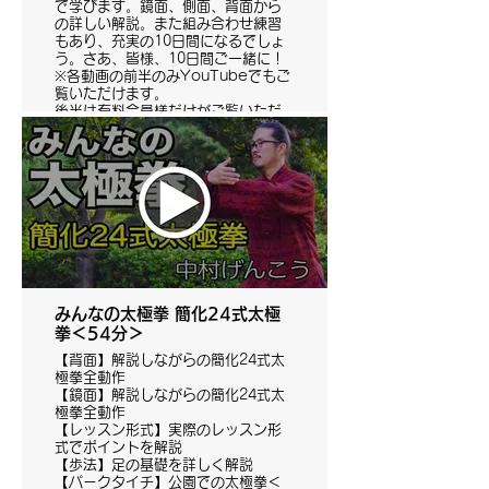
で学びます。鏡面、側面、背面から
の詳しい解説。また組み合わせ練習
もあり、充実の10日間になるでしょ
う。さあ、皆様、10日間ご一緒に！
※各動画の前半のみYouTubeでもご
覧いただけます。
後半は有料会員様だけがご覧いただ
けます。
みんなの太極拳 簡化24式太極
拳＜54分＞
【背面】解説しながらの簡化24式太
極拳全動作
【鏡面】解説しながらの簡化24式太
極拳全動作
【レッスン形式】実際のレッスン形
式でポイントを解説
【歩法】足の基礎を詳しく解説
【パークタイチ】公園での太極拳＜