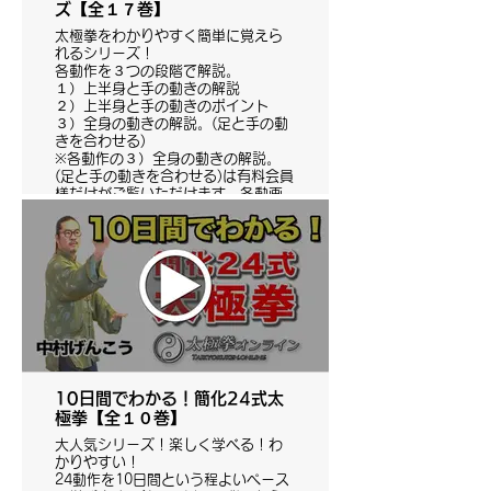
ズ【全１７巻】
太極拳をわかりやすく簡単に覚えら
れるシリーズ！
各動作を３つの段階で解説。
１）上半身と手の動きの解説
２）上半身と手の動きのポイント
３）全身の動きの解説。(足と手の動
きを合わせる)
※各動作の３）全身の動きの解説。
(足と手の動きを合わせる)は有料会員
様だけがご覧いただけます。各動画
の前半部分１）２）はYouTubeでも
ご覧いただけます。
10日間でわかる！簡化24式太
極拳【全１０巻】
大人気シリーズ！楽しく学べる！わ
かりやすい！
24動作を10日間という程よいペース