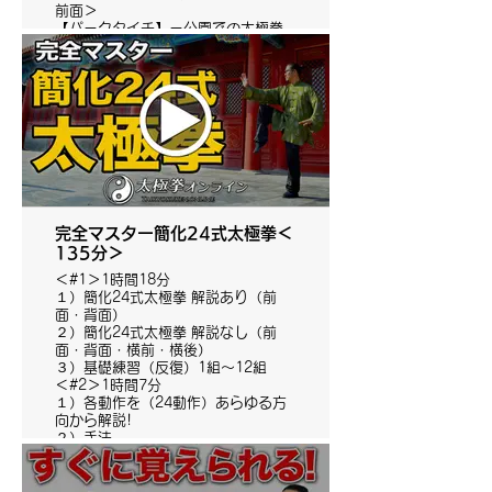
前面＞
【パークタイチ】ー公園での太極拳
＜背面＞
完全マスター簡化24式太極拳＜
135分＞
＜#1＞1時間18分
１）簡化24式太極拳 解説あり（前
面・背面）
２）簡化24式太極拳 解説なし（前
面・背面・横前・横後）
３）基礎練習（反復）1組～12組
＜#2＞1時間7分
１）各動作を（24動作）あらゆる方
向から解説!
２）手法
３）歩法