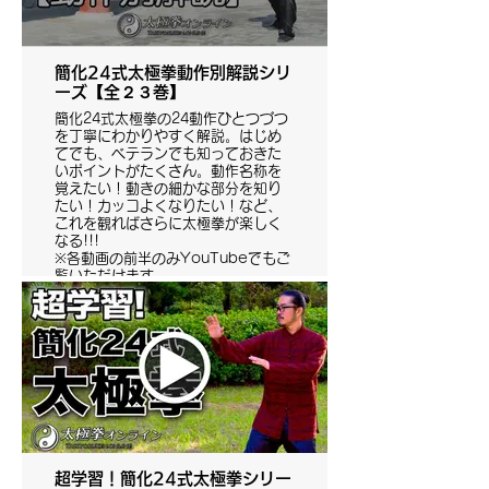
簡化24式太極拳動作別解説シリ
ーズ【全２３巻】
簡化24式太極拳の24動作ひとつづつ
を丁寧にわかりやすく解説。はじめ
てでも、ベテランでも知っておきた
いポイントがたくさん。動作名称を
覚えたい！動きの細かな部分を知り
たい！カッコよくなりたい！など、
これを観ればさらに太極拳が楽しく
なる!!!
※各動画の前半のみYouTubeでもご
覧いただけます。
後半は有料会員様だけがご覧いただ
けます。
超学習！簡化24式太極拳シリー