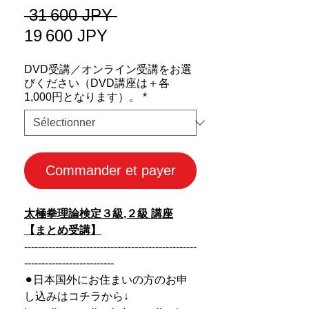
Prix
 31 600 JPY 
Prix
original
19 600 JPY
promotionnel
DVD受講／オンライン受講をお選
びください（DVD講座は＋各
1,000円となります）。
*
Commander et payer
太極拳理論検定３級,２級 講座
【まとめ受講】
--------------------------------------------------
--------------------------
⚫︎日本国外にお住まいの方のお申
し込みはコチラから↓