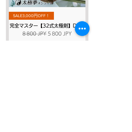
SALE3,000円OFF！
完全マスター【32式太極剣】DVD
Prix original
Prix promotionnel
8 800 JPY
5 800 JPY
Ajouter au panier
SALE４０％OFF!!!
太極八法五歩 完全マスター
Prix original
Prix promotionnel
12 120 JPY
7 272 JPY