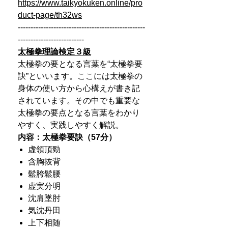
https://www.taikyokuken.online/pro
duct-page/th32ws
--------------------------------------------------
--------------------------
太極拳理論検定３級
太極拳の要となる言葉を“太極拳要
訣”といいます。ここには太極拳の
身体の使い方から心構えが書き記
されています。その中でも重要な
太極拳の要点となる言葉をわかり
やすく、実践しやすく解説。
内容：太極拳要訣（57分）
虚領頂勁
含胸抜背
鬆胯鬆腰
虚実分明
沈肩墜肘
気沈丹田
上下相随