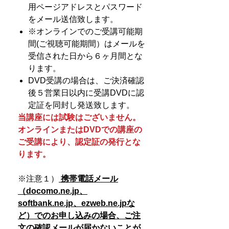
用ページアドレスとパスワード
をメール送信致します。
※オンラインでのご受講可能期
間(ご視聴可能期間）はメールを
受信された日から６ヶ月間とな
ります。
DVD受講の場合は、ご決済確認
後５営業日以内に受講DVDに認
定証を同封し発送致します。
当講座には試験はございません。
オンラインまたはDVDでの講座の
ご受講により、認定証の発行とな
ります。
※注意１）
携帯電話メール
（docomo.ne.jp、
softbank.ne.jp、ezweb.ne.jpな
ど）でのお申し込みの場合、
ご注
文の確認メールが届かないことが