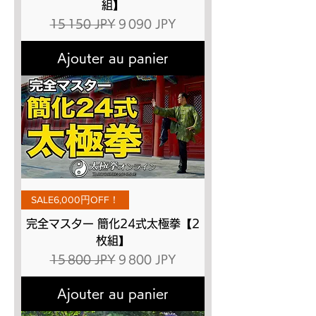
組】
Prix original
Prix promotionnel
15 150 JPY
9 090 JPY
Ajouter au panier
SALE6,000円OFF！
完全マスター 簡化24式太極拳【2
枚組】
Prix original
Prix promotionnel
15 800 JPY
9 800 JPY
Ajouter au panier