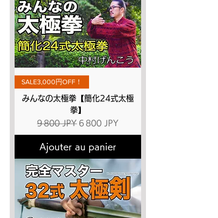
SALE3,000円OFF！
みんなの太極拳【簡化24式太極
拳】
Prix original
Prix promotionnel
9 800 JPY
6 800 JPY
Ajouter au panier