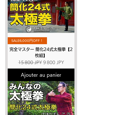
SALE6,000円OFF！
完全マスター 簡化24式太極拳【2
枚組】
Prix original
Prix promotionnel
15 800 JPY
9 800 JPY
Ajouter au panier