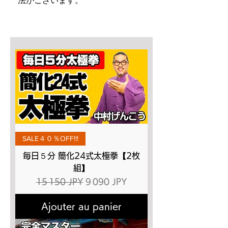
法がございます。
SALE４０％OFF!!!
毎日５分 簡化24式太極拳【2枚
組】
Prix original
Prix promotionnel
15 150 JPY
9 090 JPY
Ajouter au panier