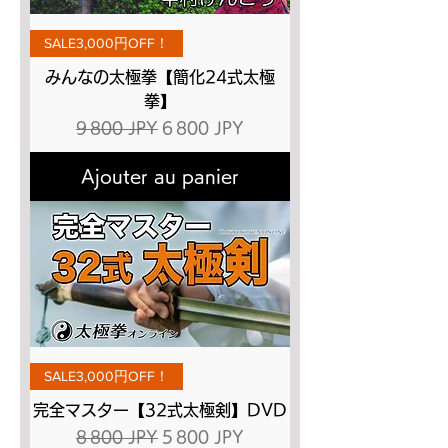
SALE3,000円OFF！
みんなの太極拳【簡化24式太極
拳】
Prix original
Prix promotionnel
9 800 JPY
6 800 JPY
Ajouter au panier
SALE3,000円OFF！
完全マスター【32式太極剣】DVD
Prix original
Prix promotionnel
8 800 JPY
5 800 JPY