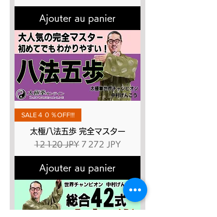
Ajouter au panier
SALE４０％OFF!!!
太極八法五歩 完全マスター
Prix original
Prix promotionnel
12 120 JPY
7 272 JPY
Ajouter au panier