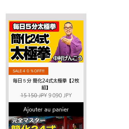
SALE４０％OFF!!!
毎日５分 簡化24式太極拳【2枚
組】
Prix original
Prix promotionnel
15 150 JPY
9 090 JPY
Ajouter au panier