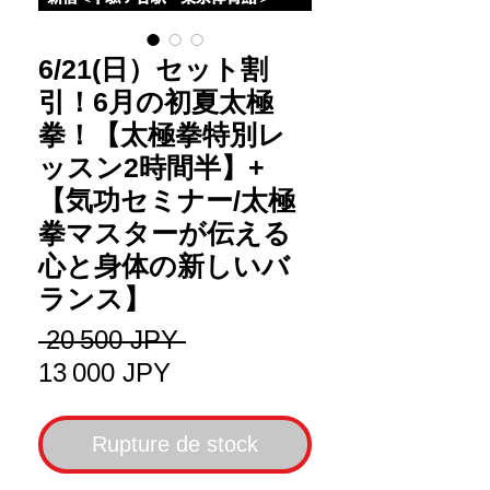
6/21(日）セット割
引！6月の初夏太極
拳！【太極拳特別レ
ッスン2時間半】+
【気功セミナー/太極
拳マスターが伝える
心と身体の新しいバ
ランス】
Prix
 20 500 JPY 
Prix
original
13 000 JPY
promotionnel
Rupture de stock