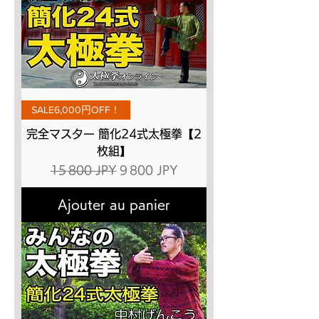
SALE6,000円OFF！
完全マスター 簡化24式太極拳【2
枚組】
Prix original
Prix promotionnel
15 800 JPY
9 800 JPY
Ajouter au panier