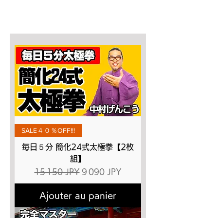
SALE４０％OFF!!!
毎日５分 簡化24式太極拳【2枚
組】
Prix original
Prix promotionnel
15 150 JPY
9 090 JPY
Ajouter au panier