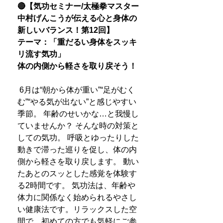
🔴【気功セミナー/太極拳マスター
中村げんこうが伝える心と身体の
新しいバランス！第12回】
テーマ：「重だるい身体をスッキ
リ流す気功」
体の内側から軽さを取り戻そう！
6月は“朝から体が重い”“足がむく
む”“やる気が出ない”と感じやすい
季節。 年齢のせいかな…と我慢し
ていませんか？ そんな時の対策と
しての気功。 呼吸とゆったりした
動きで滞った巡りを促し、体の内
側から軽さを取り戻します。 動い
たあとのスッとした感覚を体験す
る2時間です。 気功法は、年齢や
体力に関係なく始められるやさし
い健康法です。リラックスした空
間で、初めての方でも気軽にご参