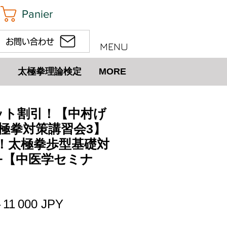
Panier
お問い合わせ
MENU
太極拳理論検定
MORE
)セット割引！【中村げ
極拳対策講習会3】
！太極拳歩型基礎対
+【中医学セミナ
Prix
Prix
 
11 000 JPY
original
promotionnel