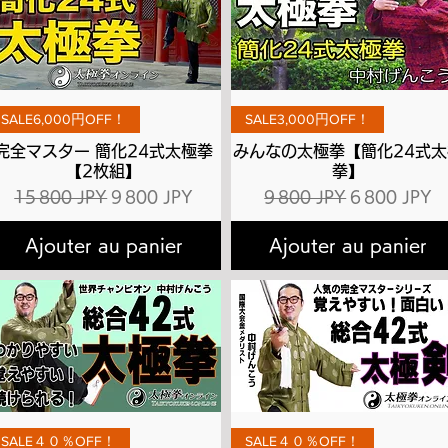
Aperçu rapide
Aperçu rapide
SALE6,000円OFF！
SALE3,000円OFF！
完全マスター 簡化24式太極拳
みんなの太極拳【簡化24式太
【2枚組】
拳】
l
Prix original
Prix promotionnel
Prix original
Prix promot
15 800 JPY
9 800 JPY
9 800 JPY
6 800 JPY
Ajouter au panier
Ajouter au panier
Aperçu rapide
Aperçu rapide
SALE４０％OFF！
SALE４０％OFF！