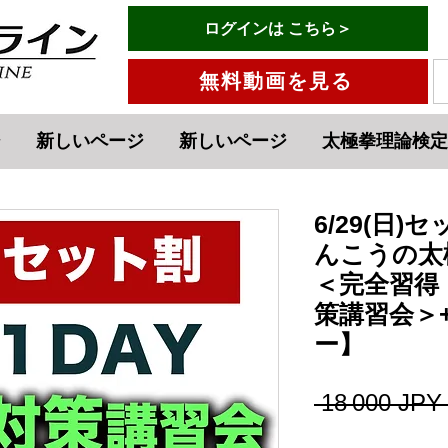
有料会員ログインはこちら→
ログインは こちら＞
メニュー
無料動画を見る
ジ
新しいページ
新しいページ
太極拳理論検定
6/29(日
んこうの太
＜完全習得
策講習会＞
ー】
 18 000 JPY