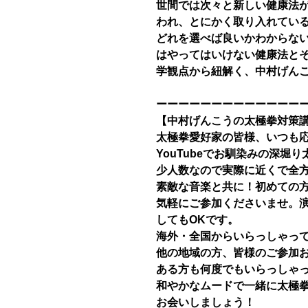
世間では次々と新しい健康法
われ、とにかく取り入れてい
どれを選べば良いかわからな
はやってはいけない健康法と
学観点から紐解く、中村げん
ーーーーーーーーーーーーー
【中村げんこうの太極拳対策
太極拳愛好家の皆様、いつも
YouTubeでお馴染みの深堀
少人数なので実際に近くで全
素敵な音楽と共に！初めての
気軽にご参加くださいませ。
してもOKです。
海外・全国からいらっしゃっ
他の地域の方、皆様のご参加
ある方も何度でもいらっしゃ
和やかなムードで一緒に太極拳
お会いしましょう！