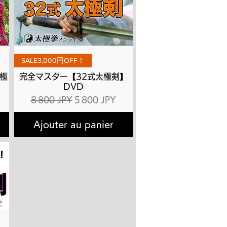
Aperçu rapide
SALE3,000円OFF！
極
完全マスター【32式太極剣】
DVD
ionnel
Prix original
Prix promotionnel
8 800 JPY
5 800 JPY
Ajouter au panier