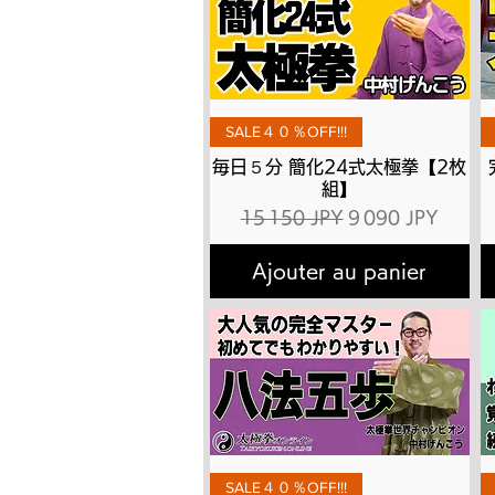
Aperçu rapide
SALE４０％OFF!!!
毎日５分 簡化24式太極拳【2枚
組】
Prix original
Prix promotionne
15 150 JPY
9 090 JPY
Ajouter au panier
Aperçu rapide
SALE４０％OFF!!!