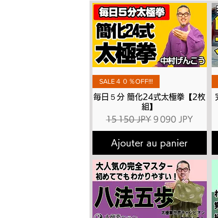
Aperçu rapide
SALE４０％OFF!!!
毎日５分 簡化24式太極拳【2枚
組】
Prix original
Prix promotionne
15 150 JPY
9 090 JPY
Ajouter au panier