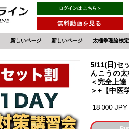
有料会員ログインはこちら→
ログインは こちら＞
メニュー
無料動画を見る
ジ
新しいページ
新しいページ
太極拳理論検定
5/11(日
んこうの太
＜完全上達
＞+【中医
 18 000 JPY
Rup