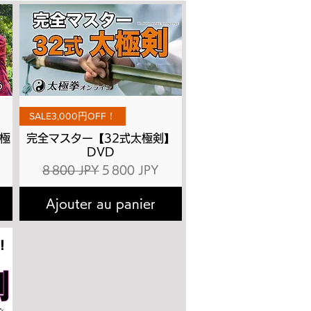
Aperçu rapide
SALE3,000円OFF！
極
完全マスター【32式太極剣】
DVD
ionnel
Prix original
Prix promotionnel
8 800 JPY
5 800 JPY
Ajouter au panier