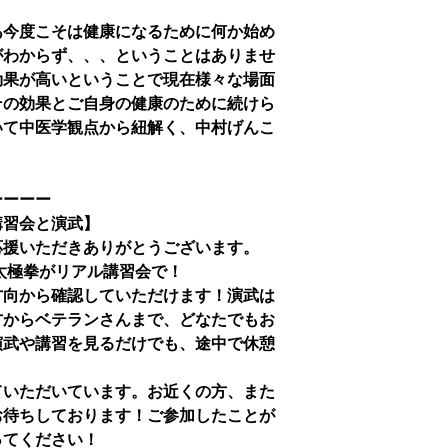
あ今度こそは健康になるために何か始め
がわからず、、、ということはありませ
効果が高いということで現在様々な場面
その効果とご自身の健康のために続けら
いて中医学観点から紐解く、中村げんこ
ーーーー
講習会と演武】
応援いただきありがとうございます。
り太極拳がリアル講習会で！
方向から確認していただけます！演武は
方からベテランさんまで、どなたでもお
演武や講習を見るだけでも、途中で休憩
ていただいています。お近くの方、また
お待ちしております！ご参加したことが
ってください！