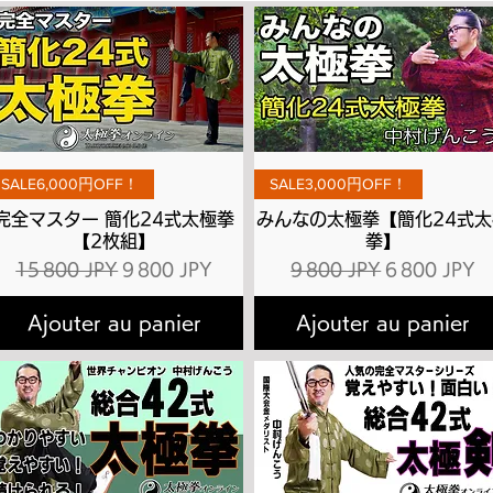
Aperçu rapide
Aperçu rapide
SALE6,000円OFF！
SALE3,000円OFF！
完全マスター 簡化24式太極拳
みんなの太極拳【簡化24式太
【2枚組】
拳】
l
Prix original
Prix promotionnel
Prix original
Prix promot
15 800 JPY
9 800 JPY
9 800 JPY
6 800 JPY
Ajouter au panier
Ajouter au panier