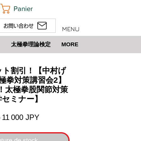
Panier
お問い合わせ
MENU
太極拳理論検定
MORE
)セット割引！【中村げ
極拳対策講習会2】
！太極拳股関節対策
学セミナー】
Prix
Prix
 
11 000 JPY
original
promotionnel
ture de stock