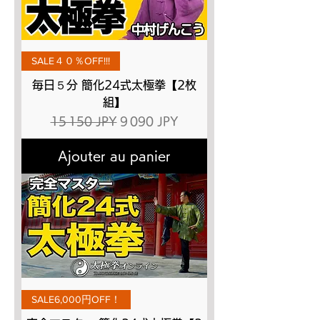
SALE４０％OFF!!!
毎日５分 簡化24式太極拳【2枚
組】
Prix original
Prix promotionnel
15 150 JPY
9 090 JPY
Ajouter au panier
SALE6,000円OFF！