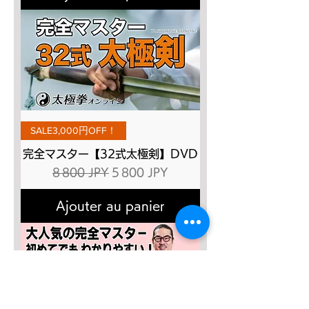
SALE3,000円OFF！
完全マスター【32式太極剣】DVD
Prix original
Prix promotionnel
8 800 JPY
5 800 JPY
Ajouter au panier