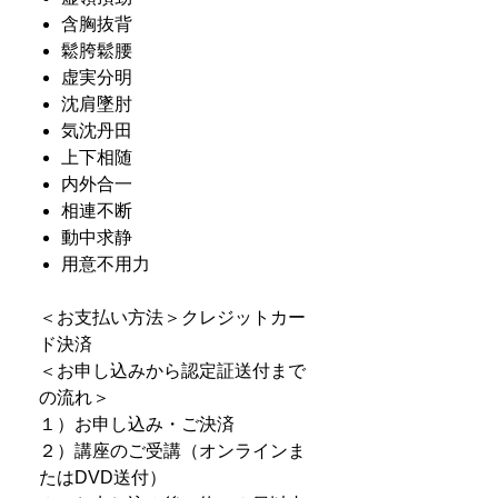
含胸抜背
鬆胯鬆腰
虚実分明
沈肩墜肘
気沈丹田
上下相随
内外合一
相連不断
動中求静
用意不用力
＜お支払い方法＞クレジットカー
ド決済
＜お申し込みから認定証送付まで
の流れ＞
１）お申し込み・ご決済
２）講座のご受講（オンラインま
たはDVD送付）