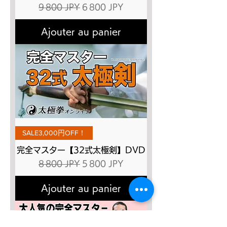
Prix original
Prix promotionnel
9 800 JPY
6 800 JPY
Ajouter au panier
SALE3,000円OFF！
完全マスター【32式太極剣】DVD
Prix original
Prix promotionnel
8 800 JPY
5 800 JPY
Ajouter au panier