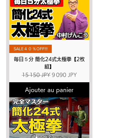
SALE４０％OFF!!!
毎日５分 簡化24式太極拳【2枚
組】
Prix original
Prix promotionnel
15 150 JPY
9 090 JPY
Ajouter au panier