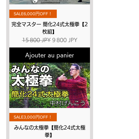
SALE6,000円OFF！
完全マスター 簡化24式太極拳【2
枚組】
Prix original
Prix promotionnel
15 800 JPY
9 800 JPY
Ajouter au panier
SALE3,000円OFF！
みんなの太極拳【簡化24式太極
拳】