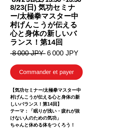
8/23(日) 気功セミナ
ー/太極拳マスター中
村げんこうが伝える
心と身体の新しいバ
ランス！第14回
Prix
Prix
 8 000 JPY 
6 000 JPY
original
promotionnel
Commander et payer
【気功セミナー/太極拳マスター中
村げんこうが伝える心と身体の新
しいバランス！第14回】
テーマ：「眠りが浅い・疲れが抜
けない人のための気功」
ちゃんと休める体をつくろう！