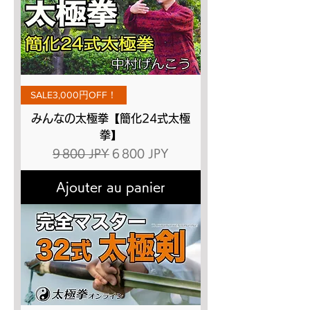
SALE3,000円OFF！
みんなの太極拳【簡化24式太極
拳】
Prix original
Prix promotionnel
9 800 JPY
6 800 JPY
Ajouter au panier