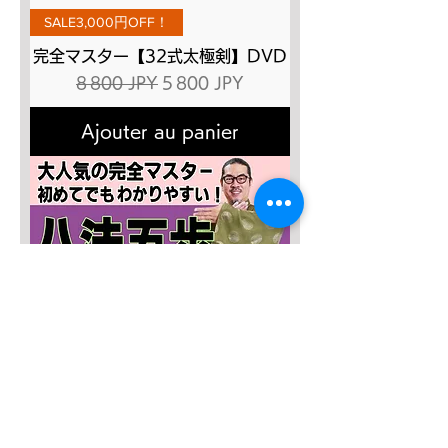
SALE3,000円OFF！
完全マスター【32式太極剣】DVD
Prix original
Prix promotionnel
8 800 JPY
5 800 JPY
Ajouter au panier
SALE４０％OFF!!!
太極八法五歩 完全マスター
Prix original
Prix promotionnel
12 120 JPY
7 272 JPY
Ajouter au panier