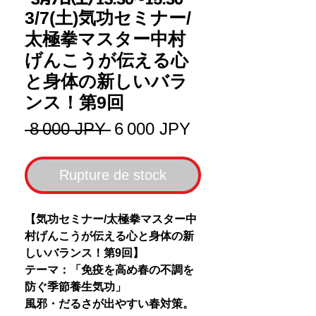
3/7(土)気功セミナー/
太極拳マスター中村
げんこうが伝える心
と身体の新しいバラ
ンス！第9回
Prix
Prix
 8 000 JPY 
6 000 JPY
original
promotionnel
Rupture de stock
【気功セミナー/太極拳マスター中
村げんこうが伝える心と身体の新
しいバランス！第9回】
テーマ：「免疫を高め春の不調を
防ぐ季節養生気功」
風邪・だるさが出やすい春対策。