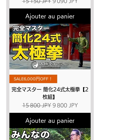
Prix original
Prix promotionnel
15 150 JPY
9 090 JPY
Ajouter au panier
SALE6,000円OFF！
完全マスター 簡化24式太極拳【2
枚組】
Prix original
Prix promotionnel
15 800 JPY
9 800 JPY
Ajouter au panier