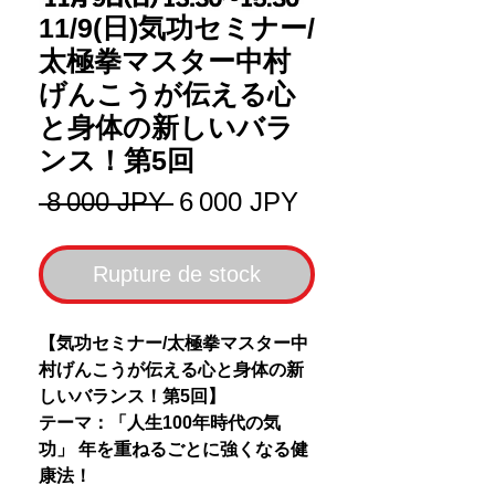
11/9(日)気功セミナー/
太極拳マスター中村
げんこうが伝える心
と身体の新しいバラ
ンス！第5回
Prix
Prix
 8 000 JPY 
6 000 JPY
original
promotionnel
Rupture de stock
【気功セミナー/太極拳マスター中
村げんこうが伝える心と身体の新
しいバランス！第5回】
テーマ：「人生100年時代の気
功」 年を重ねるごとに強くなる健
康法！