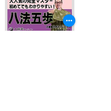
SALE４０％OFF!!!
太極八法五歩 完全マスター
Prix original
Prix promotionnel
12 120 JPY
7 272 JPY
Ajouter au panier