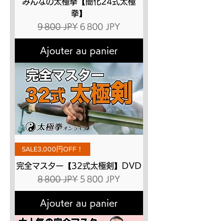
みんなの太極拳【簡化24式太極
拳】
Prix original
Prix promotionnel
9 800 JPY
6 800 JPY
Ajouter au panier
SALE3,000円OFF！
完全マスター【32式太極剣】DVD
Prix original
Prix promotionnel
8 800 JPY
5 800 JPY
Ajouter au panier