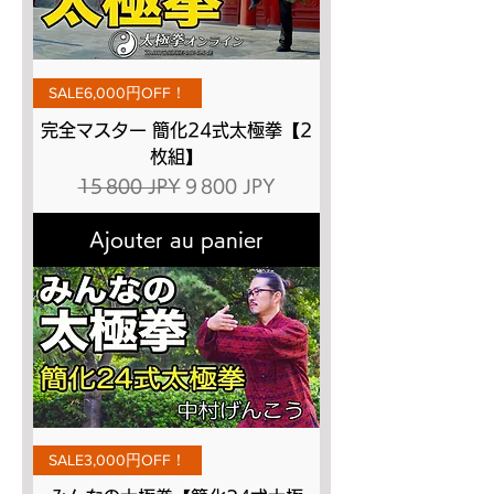
SALE6,000円OFF！
完全マスター 簡化24式太極拳【2
枚組】
Prix original
Prix promotionnel
15 800 JPY
9 800 JPY
Ajouter au panier
SALE3,000円OFF！