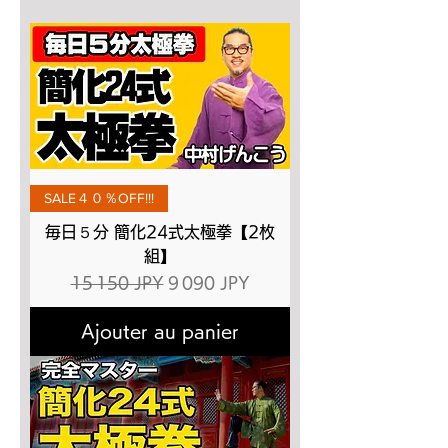
SALE４０％OFF!!!
毎日５分 簡化24式太極拳【2枚
組】
Prix original
Prix promotionnel
15 150 JPY
9 090 JPY
Ajouter au panier