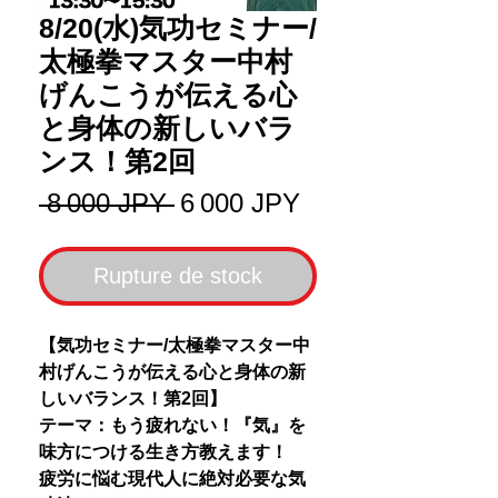
8/20(水)気功セミナー/
太極拳マスター中村
げんこうが伝える心
と身体の新しいバラ
ンス！第2回
Prix
Prix
 8 000 JPY 
6 000 JPY
original
promotionnel
Rupture de stock
【気功セミナー/太極拳マスター中
村げんこうが伝える心と身体の新
しいバランス！第2回】
テーマ：もう疲れない！『気』を
味方につける生き方教えます！
疲労に悩む現代人に絶対必要な気