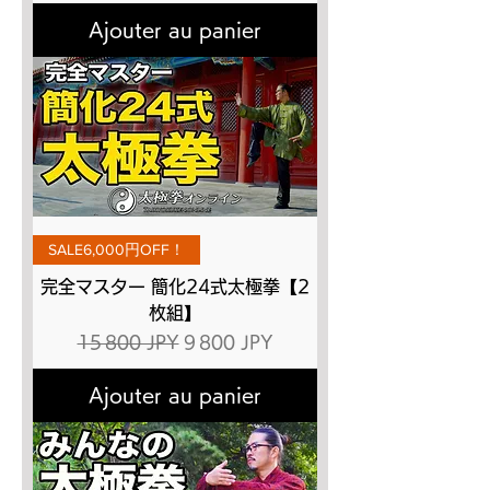
Ajouter au panier
SALE6,000円OFF！
完全マスター 簡化24式太極拳【2
枚組】
Prix original
Prix promotionnel
15 800 JPY
9 800 JPY
Ajouter au panier