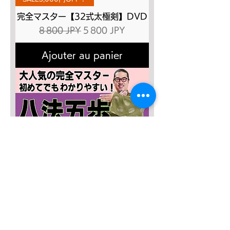
完全マスター【32式太極剣】DVD
Prix original
Prix promotionnel
8 800 JPY
5 800 JPY
Ajouter au panier
SALE４０％OFF!!!
太極八法五歩 完全マスター
Prix original
Prix promotionnel
12 120 JPY
7 272 JPY
Ajouter au panier