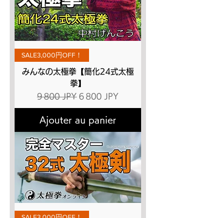
SALE3,000円OFF！
みんなの太極拳【簡化24式太極
拳】
Prix original
Prix promotionnel
9 800 JPY
6 800 JPY
Ajouter au panier
SALE3,000円OFF！