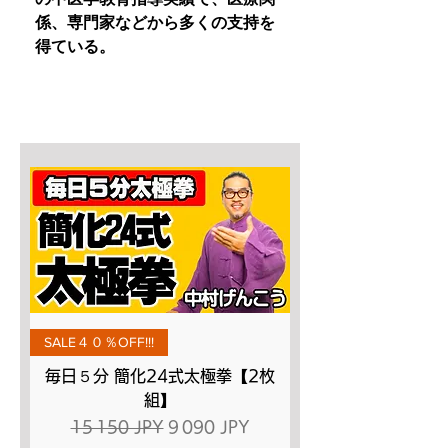
係、専門家などから多くの支持を
得ている。
SALE４０％OFF!!!
毎日５分 簡化24式太極拳【2枚
組】
Prix original
Prix promotionnel
15 150 JPY
9 090 JPY