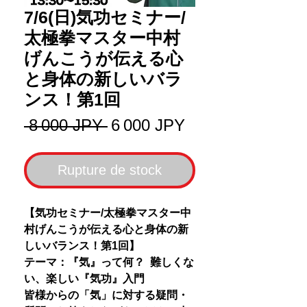
7/6(日)気功セミナー/
太極拳マスター中村
げんこうが伝える心
と身体の新しいバラ
ンス！第1回
Prix
Prix
 8 000 JPY 
6 000 JPY
original
promotionnel
Rupture de stock
【気功セミナー/太極拳マスター中
村げんこうが伝える心と身体の新
しいバランス！第1回】
テーマ：『気』って何？ 難しくな
い、楽しい『気功』入門
皆様からの「気」に対する疑問・