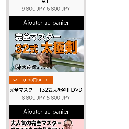
拳】
Prix original
Prix promotionnel
9 800 JPY
6 800 JPY
Ajouter au panier
SALE3,000円OFF！
完全マスター【32式太極剣】DVD
Prix original
Prix promotionnel
8 800 JPY
5 800 JPY
Ajouter au panier