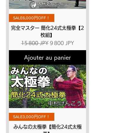
SALE6,000円OFF！
完全マスター 簡化24式太極拳【2
枚組】
Prix original
Prix promotionnel
15 800 JPY
9 800 JPY
Ajouter au panier
SALE3,000円OFF！
みんなの太極拳【簡化24式太極