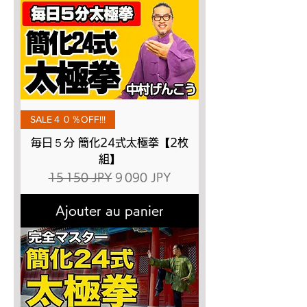
SALE４０％OFF!!!
毎日５分 簡化24式太極拳【2枚
組】
Prix original
Prix promotionnel
15 150 JPY
9 090 JPY
Ajouter au panier