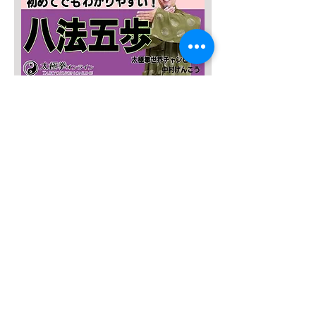
SALE４０％OFF!!!
太極八法五歩 完全マスター
Prix original
Prix promotionnel
12 120 JPY
7 272 JPY
Ajouter au panier