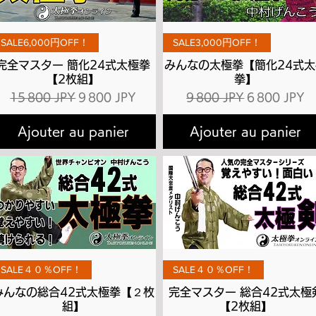
Aperçu rapide
Aperçu rapide
SALE6,000円OFF！
SALE3,000円OFF！
完全マスター 簡化24式太極拳
みんなの太極拳【簡化24式太
【2枚組】
拳】
l
Prix original
Prix promotionnel
Prix original
Prix promot
15 800 JPY
9 800 JPY
9 800 JPY
6 800 JPY
Ajouter au panier
Ajouter au panier
Aperçu rapide
Aperçu rapide
SALE４０％OFF！
SALE４０％OFF！
みんなの総合42式太極拳【２枚
完全マスター 総合42式太極
組】
【2枚組】
l