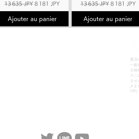
Prix original
Prix promotionnel
Prix original
Prix promot
13 635 JPY
8 181 JPY
13 635 JPY
8 181 JPY
Ajouter au panier
Ajouter au panier
拳理論検定
有料会員へのお申込み方法
会員お申込み
有料動画のご視聴方法
販売
パスワードの再設定方法
東京
一般
レッスン
有料会員の退会方法
太極
動画リスト
無料動画のご視聴方法
​※
ませ
動画をみる
ご利用規約
きま
URL
個人情報保護方針
特定商取引法に基づく表記