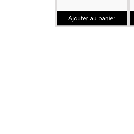
Ajouter au panier
トップページ
太極
太極拳とは
有料
​講師プロフィール
DVD
書籍出版
動画
よくあるご質問
有料
お問い合わせ
無料
有料会員の退会