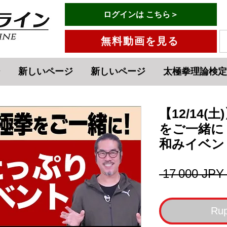
有料会員ログインはこちら→
ログインは こちら＞
メニュー
無料動画を見る
ジ
新しいページ
新しいページ
太極拳理論検定
【12/14
をご一緒に
和みイベン
 17 000 JPY
Rup