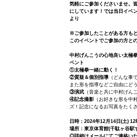
気軽にご参加くださいませ。
にしています！では当日イベ
より
※ご参加したことがある方も
このイベントでご参加の方と
中村げんこうの心地良い太極
ベント
①太極拳一緒に動く！
②質疑＆個別指導
（どんな事
また形を指導などご自由にど
③演武
（音楽と共に中村げん
④記念撮影
（お好きな形を中
ズ！記念になるお写真をたく
日時：2024年12月14日(土) 1
場所：東京体育館(千駄ヶ谷駅
◎詳細はメールにてご連絡い