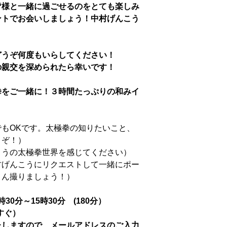
皆様と一緒に過ごせるのをとても楽しみ
ントでお会いしましょう！中村げんこう
どうぞ何度もいらしてください！
の親交を深められたら幸いです！
拳をご一緒に！３時間たっぷりの和みイ
でもOKです。太極拳の知りたいこと、
うぞ！）
こうの太極拳世界を感じてください）
村げんこうにリクエストして一緒にポー
さん撮りましょう！）
2時30分～15時30分 (180分）
すぐ）
たしますので、メールアドレスのご入力