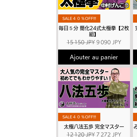
Aperçu rapide
SALE４０％OFF!!!
毎日５分 簡化24式太極拳【2枚
組】
Prix original
Prix promotionne
15 150 JPY
9 090 JPY
Ajouter au panier
Aperçu rapide
SALE４０％OFF!!!
太極八法五歩 完全マスター
Prix original
Prix promotionne
12 120 JPY
7 272 JPY