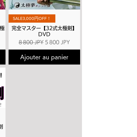
Aperçu rapide
SALE3,000円OFF！
極
完全マスター【32式太極剣】
DVD
ionnel
Prix original
Prix promotionnel
8 800 JPY
5 800 JPY
Ajouter au panier
剣