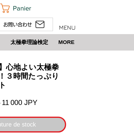
Panier
お問い合わせ
MENU
太極拳理論検定
MORE
(土)】心地よい太極拳
！３時間たっぷり
ト
Prix
Prix
 
11 000 JPY
original
promotionnel
ture de stock