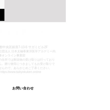
ionnel
都中央区銀座7-13-6 サガミビル2F
社団法人 日本太極拳東洋医学アカデミー内
拳オンライン事業部
この住所では郵送物の受け取りは行っており
ん。贈り物等につきましてもお受け取りで
せんので、あらかじめご了承ください。
:
https://www.taikyokuken.online
お問い合わせ