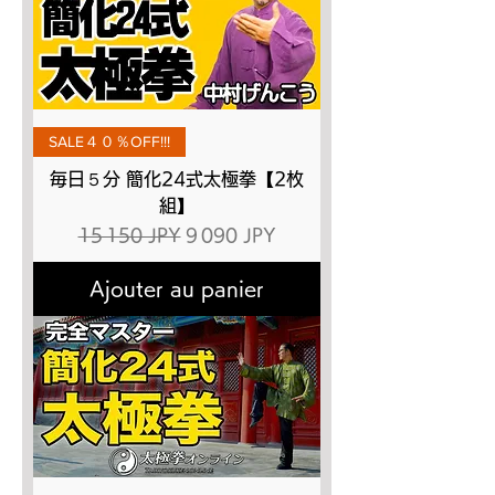
SALE４０％OFF!!!
毎日５分 簡化24式太極拳【2枚
組】
Prix original
Prix promotionnel
15 150 JPY
9 090 JPY
Ajouter au panier