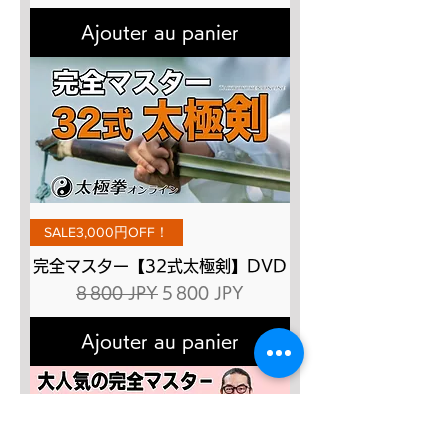
Ajouter au panier
SALE3,000円OFF！
完全マスター【32式太極剣】DVD
Prix original
Prix promotionnel
8 800 JPY
5 800 JPY
Ajouter au panier