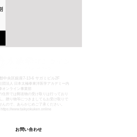
剣
ionnel
都中央区銀座7-13-6 サガミビル2F
社団法人 日本太極拳東洋医学アカデミー内
拳オンライン事業部
この住所では郵送物の受け取りは行っており
ん。贈り物等につきましてもお受け取りで
せんので、あらかじめご了承ください。
:
https://www.taikyokuken.online
お問い合わせ