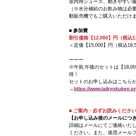
室内用シューズ、動きやすい
（※水分補給のお飲み物は必
動販売機でもご購入いただけ
■ 参加費
割引価格【12,000】円（税込13
＜定価【15,000】円（税込16,
ーーー
※午前,午後の
セットは【18,00
得！
セットのお申し込みはこちら
→
https://www.taikyokuken.o
■ ご案内・必ずお読みくださ
【お申し込み後のメールにつ
詳細はメールにてご連絡いた
ください。また、迷惑メール