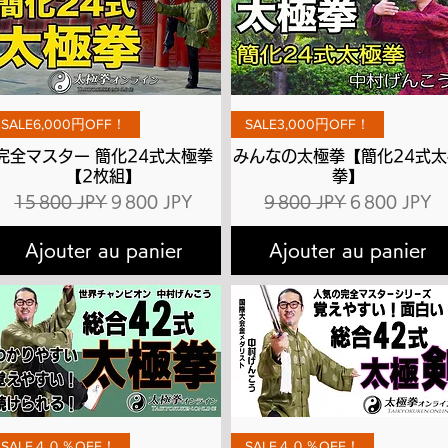
Aperçu rapide
Aperçu rapide
SALE6,000円OFF！
SALE3,000円OFF！
完全マスター 簡化24式太極拳
みんなの太極拳【簡化24式太
【2枚組】
拳】
l
Prix original
Prix promotionnel
Prix original
Prix promot
15 800 JPY
9 800 JPY
9 800 JPY
6 800 JPY
Ajouter au panier
Ajouter au panier
Aperçu rapide
Aperçu rapide
SALE４０％OFF！
SALE４０％OFF！