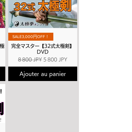
Aperçu rapide
SALE3,000円OFF！
極
完全マスター【32式太極剣】
DVD
ionnel
Prix original
Prix promotionnel
8 800 JPY
5 800 JPY
Ajouter au panier