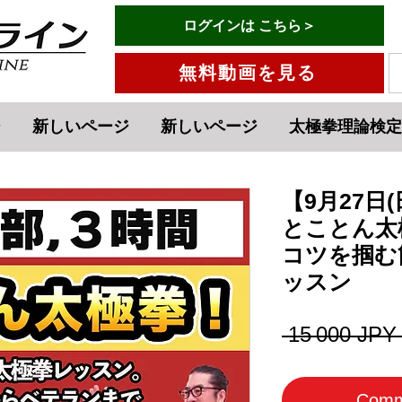
有料会員ログインはこちら→
ログインは こちら＞
メニュー
無料動画を見る
ジ
新しいページ
新しいページ
太極拳理論検定
【9月27日
とことん太
コツを掴む
ッスン
 15 000 JPY
Comm