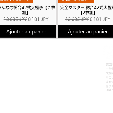
みんなの総合42式太極拳【２枚
完全マスター 総合42式太極
組】
【2枚組】
l
Prix original
Prix promotionnel
Prix original
Prix promot
13 635 JPY
8 181 JPY
13 635 JPY
8 181 JPY
Ajouter au panier
Ajouter au panier
拳理論検定
有料会員へのお申込み方法
会員お申込み
有料動画のご視聴方法
販売
パスワードの再設定方法
東京
一般
レッスン
有料会員の退会方法
太極
動画リスト
無料動画のご視聴方法
​※
ませ
動画をみる
ご利用規約
きま
URL
個人情報保護方針
特定商取引法に基づく表記