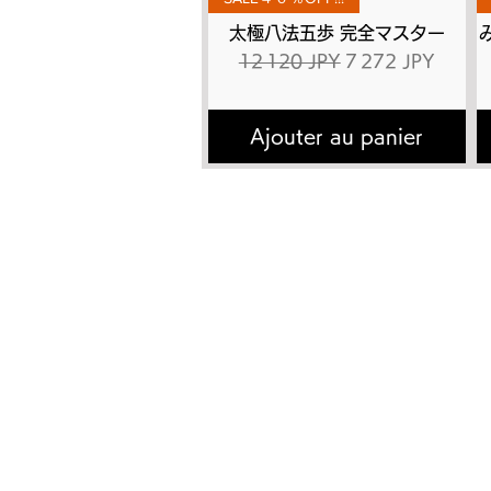
太極八法五歩 完全マスター
Prix original
Prix promotionne
12 120 JPY
7 272 JPY
Ajouter au panier
トップページ
太極
太極拳とは
有料
​講師プロフィール
DVD
書籍出版
動画
よくあるご質問
有料
お問い合わせ
無料
有料会員の退会