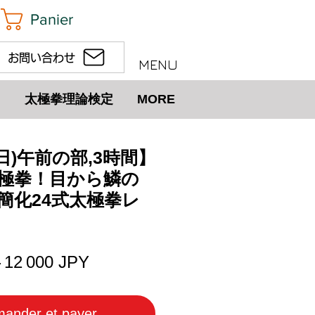
Panier
お問い合わせ
MENU
太極拳理論検定
MORE
(日)午前の部,3時間】
極拳！目から鱗の
簡化24式太極拳レ
Prix
Prix
 
12 000 JPY
original
promotionnel
ander et payer