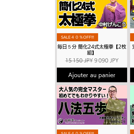
Aperçu rapide
SALE４０％OFF!!!
毎日５分 簡化24式太極拳【2枚
組】
Prix original
Prix promotionne
15 150 JPY
9 090 JPY
Ajouter au panier
Aperçu rapide
SALE４０％OFF!!!