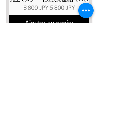
Prix original
Prix promotionnel
8 800 JPY
5 800 JPY
Ajouter au panier
SALE４０％OFF!!!
太極八法五歩 完全マスター
Prix original
Prix promotionnel
12 120 JPY
7 272 JPY
Ajouter au panier