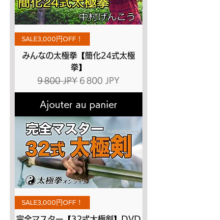
SALE3,000円OFF！
みんなの太極拳【簡化24式太極
拳】
Prix original
Prix promotionnel
9 800 JPY
6 800 JPY
Ajouter au panier
SALE3,000円OFF！
完全マスター【32式太極剣】DVD