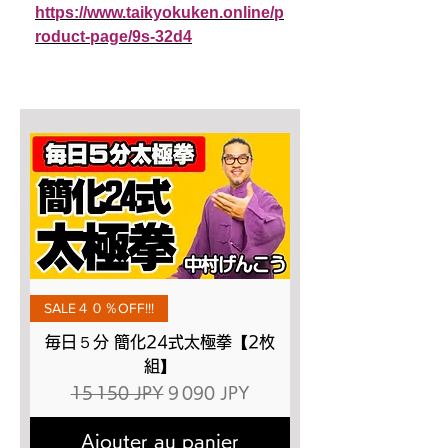
https://www.taikyokuken.online/p
roduct-page/9s-32d4
SALE４０％OFF!!!
毎日５分 簡化24式太極拳【2枚
組】
Prix original
Prix promotionnel
15 150 JPY
9 090 JPY
Ajouter au panier