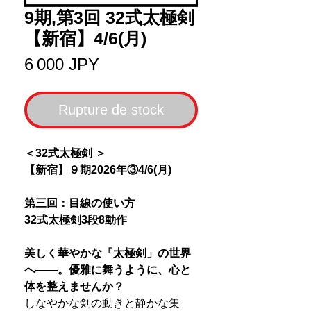
9期,第3回 32式太極剣
【新宿】4/6(月)
Prix
6 000 JPY
Rupture de stock
＜32式太極剣 ＞
【新宿】９期2026年③4/6(月)
第三回：目線の使い方
32式太極剣3段8動作
美しく華やかな「太極剣」の世界
へ――。優雅に舞うように、心と
体を整えませんか？
しなやかな剣の動きと静かな集