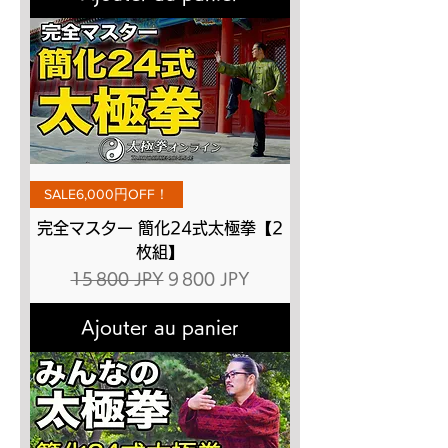
SALE6,000円OFF！
完全マスター 簡化24式太極拳【2
枚組】
Prix original
Prix promotionnel
15 800 JPY
9 800 JPY
Ajouter au panier