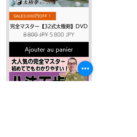
SALE3,000円OFF！
完全マスター【32式太極剣】DVD
Prix original
Prix promotionnel
8 800 JPY
5 800 JPY
Ajouter au panier
SALE４０％OFF!!!
太極八法五歩 完全マスター
Prix original
Prix promotionnel
12 120 JPY
7 272 JPY