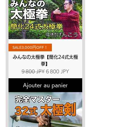
SALE3,000円OFF！
みんなの太極拳【簡化24式太極
拳】
Prix original
Prix promotionnel
9 800 JPY
6 800 JPY
Ajouter au panier