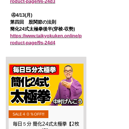
roduct-page/9s-24d3
④4/13(月)
第四回 股関節の法則
簡化24式太極拳後半(穿梭-収勢)
https://www.taikyokuken.online/p
roduct-page/9s-24d4
SALE４０％OFF!!!
毎日５分 簡化24式太極拳【2枚