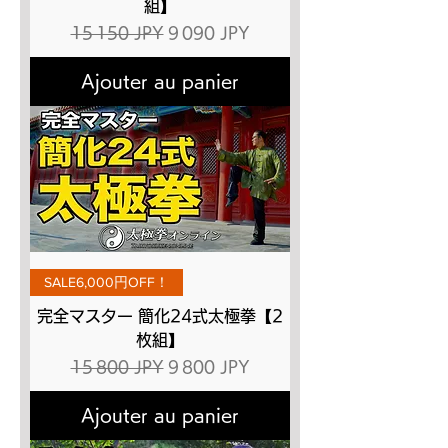
組】
Prix original
Prix promotionnel
15 150 JPY
9 090 JPY
Ajouter au panier
SALE6,000円OFF！
完全マスター 簡化24式太極拳【2
枚組】
Prix original
Prix promotionnel
15 800 JPY
9 800 JPY
Ajouter au panier