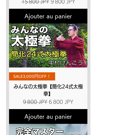
Prix original
Prix promotionnel
15 800 JPY
9 800 JPY
Ajouter au panier
SALE3,000円OFF！
みんなの太極拳【簡化24式太極
拳】
Prix original
Prix promotionnel
9 800 JPY
6 800 JPY
Ajouter au panier