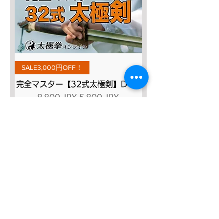
SALE3,000円OFF！
完全マスター【32式太極剣】DVD
Prix original
Prix promotionnel
8 800 JPY
5 800 JPY
Ajouter au panier
SALE４０％OFF!!!