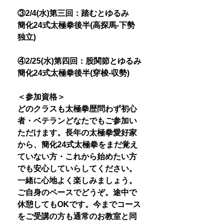
③2/4(水)第三回：踏むとゆるみ
簡化24式太極拳後半(高探馬-下勢
独立)
④2/25(水)第四回：股関節とゆるみ
簡化24式太極拳後半(穿梭-収勢)
＜参加資格＞
どのクラスも太極拳歴問わず初心
者・ベテランどなたでもご参加い
ただけます。長年の太極拳愛好家
から、簡化24式太極拳をまだ覚え
ていない方・これから始めたい方
でも安心していらしてください。
一緒に心地よく楽しみましょう。
ご自身のペースでどうぞ。途中で
休憩してもOKです。今までコース
をご受講の方も通常のお教室と同