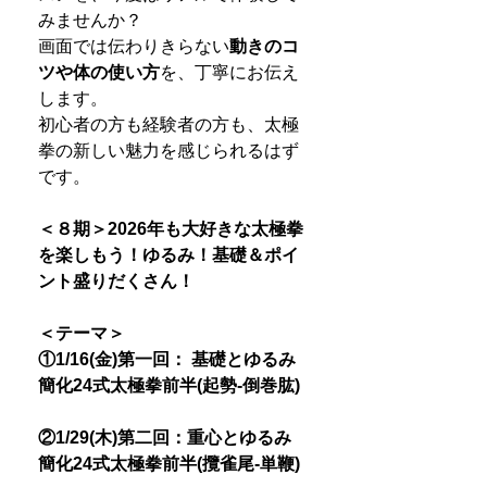
みませんか？
画面では伝わりきらない
動きのコ
ツや体の使い方
を、丁寧にお伝え
します。
初心者の方も経験者の方も、太極
拳の新しい魅力を感じられるはず
です。
＜８期＞2026年も大好きな太極拳
を楽しもう！ゆるみ！基礎＆ポイ
ント盛りだくさん！
＜テーマ＞
①1/16(金)第一回： 基礎とゆるみ
簡化24式太極拳前半(起勢-倒巻肱)
②1/29(木)第二回：重心とゆるみ
簡化24式太極拳前半(攬雀尾-単鞭)