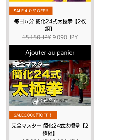
SALE４０％OFF!!!
毎日５分 簡化24式太極拳【2枚
組】
Prix original
Prix promotionnel
15 150 JPY
9 090 JPY
Ajouter au panier
SALE6,000円OFF！
完全マスター 簡化24式太極拳【2
枚組】