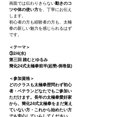
画面では伝わりきらない
動きのコ
ツや体の使い方
を、丁寧にお伝え
します。
初心者の方も経験者の方も、太極
拳の新しい魅力を感じられるはず
です。
＜テーマ＞
③2/4(水)
第三回 踏むとゆるみ
簡化24式太極拳前半(起勢-倒巻肱)
＜参加資格＞
どのクラスも太極拳歴問わず初心
者・ベテランどなたでもご参加い
ただけます。長年の太極拳愛好家
から、簡化24式太極拳をまだ覚え
ていない方・これから始めたい方
でも安心していらしてください。