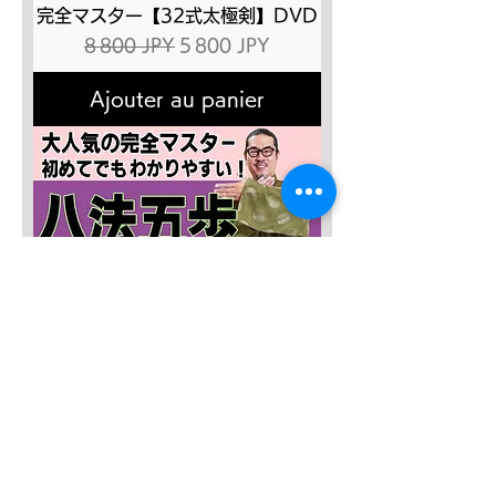
完全マスター【32式太極剣】DVD
Prix original
Prix promotionnel
8 800 JPY
5 800 JPY
Ajouter au panier
SALE４０％OFF!!!
太極八法五歩 完全マスター
Prix original
Prix promotionnel
12 120 JPY
7 272 JPY
Ajouter au panier