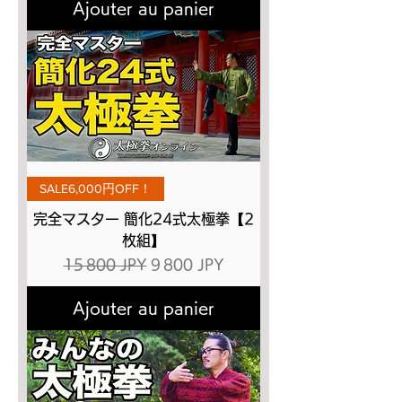
Ajouter au panier
SALE6,000円OFF！
完全マスター 簡化24式太極拳【2
枚組】
Prix original
Prix promotionnel
15 800 JPY
9 800 JPY
Ajouter au panier