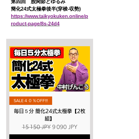
第四回 股関節とゆるみ
簡化24式太極拳後半(穿梭-収勢)
https://www.taikyokuken.online/p
roduct-page/8s-24d4
SALE４０％OFF!!!
毎日５分 簡化24式太極拳【2枚
組】
Prix original
Prix promotionnel
15 150 JPY
9 090 JPY