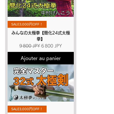
SALE3,000円OFF！
みんなの太極拳【簡化24式太極
拳】
Prix original
Prix promotionnel
9 800 JPY
6 800 JPY
Ajouter au panier
SALE3,000円OFF！