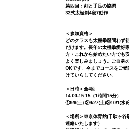
第四回：剣と手足の協調
32式太極剣4段7動作
＜参加資格＞
どのクラスも太極拳歴問わず
だけます。長年の太極拳愛好家
方・これから始めたい方でも
よく楽しみましょう。ご自身
OKです。今までコースをご受
けていらしてください。
＜日時＞全4回
14:00-15:15（1時間15分）
①9/6(土) ②9/27(土)③10/1(水)
＜場所＞東京体育館(千駄ヶ谷
連絡いたします）