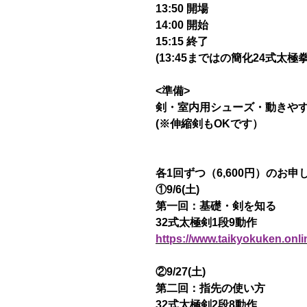
13:50 開場
14:00 開始
15:15 終了
(13:45まではの簡化24式太極
<準備>
剣・室内用シューズ・動きや
(※伸縮剣もOKです）
各1回ずつ（6,600円）のお
①9/6(土)
第一回：基礎・剣を知る
32式太極剣1段9動作
https://www.taikyokuken.onl
②9/27(土)
第二回：指先の使い方
32式太極剣2段8動作