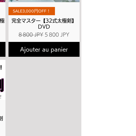
Aperçu rapide
SALE3,000円OFF！
極
完全マスター【32式太極剣】
DVD
ionnel
Prix original
Prix promotionnel
8 800 JPY
5 800 JPY
Ajouter au panier
剣
ionnel