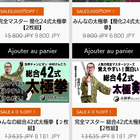
Aperçu rapide
Aperçu rapide
SALE6,000円OFF！
SALE3,000円OFF！
完全マスター 簡化24式太極拳
みんなの太極拳【簡化24式太
【2枚組】
拳】
l
Prix original
Prix promotionnel
Prix original
Prix promot
15 800 JPY
9 800 JPY
9 800 JPY
6 800 JPY
Ajouter au panier
Ajouter au panier
Aperçu rapide
Aperçu rapide
SALE４０％OFF！
SALE４０％OFF！
みんなの総合42式太極拳【２枚
完全マスター 総合42式太極
組】
【2枚組】
l
Prix original
Prix promotionnel
Prix original
Prix promot
13 635 JPY
8 181 JPY
13 635 JPY
8 181 JPY