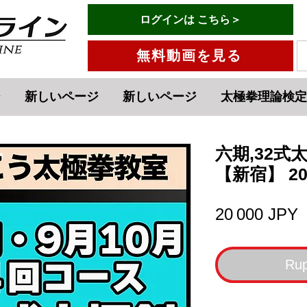
有料会員ログインはこちら→
ログインは こちら＞
メニュー
無料動画を見る
ジ
新しいページ
新しいページ
太極拳理論検定
六期,32式
【新宿】 20
P
20 000 JPY
Rup