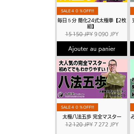
Aperçu rapide
SALE４０％OFF!!!
毎日５分 簡化24式太極拳【2枚
組】
Prix original
Prix promotionne
15 150 JPY
9 090 JPY
Ajouter au panier
Aperçu rapide
SALE４０％OFF!!!
太極八法五歩 完全マスター
Prix original
Prix promotionne
12 120 JPY
7 272 JPY