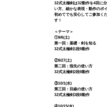
32式太極剣は32動作を4回
い方、細かな表現・動作のポ
初めてでも安心してご参加く
す！
＜テーマ＞
①9/6(土)
第一回：基礎・剣を知る
32式太極剣1段9動作
②9/27(土)
第二回：指先の使い方
32式太極剣2段8動作
③10/1(水)
第三回：目線の使い方
32式太極剣3段8動作
④10/15(水)