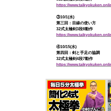
https://www.taikyokuken.onl
③10/1(水)
第三回：目線の使い方
32式太極剣3段8動作
https://www.taikyokuken.onl
④10/15(水)
第四回：剣と手足の協調
32式太極剣4段7動作
https://www.taikyokuken.onl