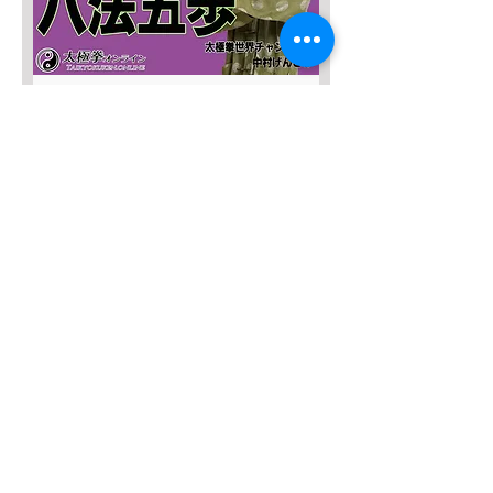
SALE４０％OFF!!!
太極八法五歩 完全マスター
Prix original
Prix promotionnel
12 120 JPY
7 272 JPY
Ajouter au panier
SALE４０％OFF！
みんなの総合42式太極拳【２枚