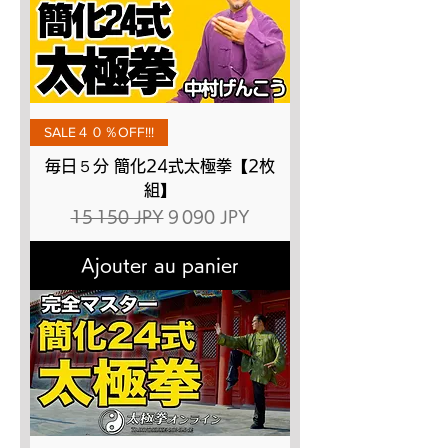
SALE４０％OFF!!!
毎日５分 簡化24式太極拳【2枚
組】
Prix original
Prix promotionnel
15 150 JPY
9 090 JPY
Ajouter au panier