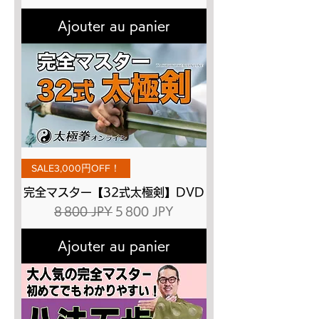
Ajouter au panier
SALE3,000円OFF！
完全マスター【32式太極剣】DVD
Prix original
Prix promotionnel
8 800 JPY
5 800 JPY
Ajouter au panier