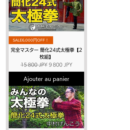
SALE6,000円OFF！
完全マスター 簡化24式太極拳【2
枚組】
Prix original
Prix promotionnel
15 800 JPY
9 800 JPY
Ajouter au panier