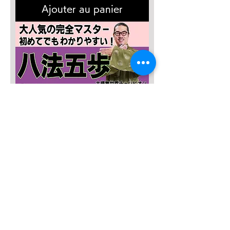
Ajouter au panier
SALE４０％OFF!!!
太極八法五歩 完全マスター
Prix original
Prix promotionnel
12 120 JPY
7 272 JPY
Ajouter au panier