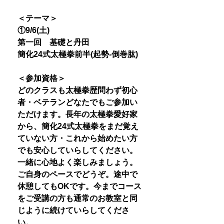
＜テーマ＞
①9/6(土)
第一回 基礎と丹田
簡化24式太極拳前半(起勢-倒巻肱)
＜参加資格＞
どのクラスも太極拳歴問わず初心
者・ベテランどなたでもご参加い
ただけます。長年の太極拳愛好家
から、簡化24式太極拳をまだ覚え
ていない方・これから始めたい方
でも安心していらしてください。
一緒に心地よく楽しみましょう。
ご自身のペースでどうぞ。途中で
休憩してもOKです。今までコース
をご受講の方も通常のお教室と同
じように続けていらしてくださ
い。