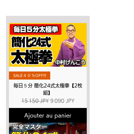
SALE４０％OFF!!!
毎日５分 簡化24式太極拳【2枚
組】
Prix original
Prix promotionnel
15 150 JPY
9 090 JPY
Ajouter au panier