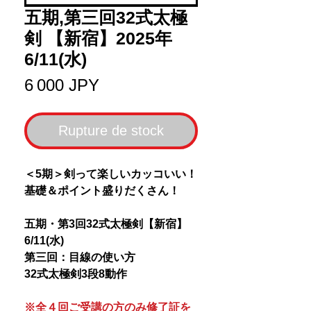
五期,第三回32式太極
剣 【新宿】2025年
6/11(水)
Prix
6 000 JPY
Rupture de stock
＜5期＞剣って楽しいカッコいい！
基礎＆ポイント盛りだくさん！
五期・第3回32式太極剣【新宿】
6/11(水)
第三回：目線の使い方
32式太極剣3段8動作
※全４回ご受講の方のみ修了証を