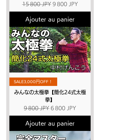
Prix original
Prix promotionnel
15 800 JPY
9 800 JPY
Ajouter au panier
SALE3,000円OFF！
みんなの太極拳【簡化24式太極
拳】
Prix original
Prix promotionnel
9 800 JPY
6 800 JPY
Ajouter au panier