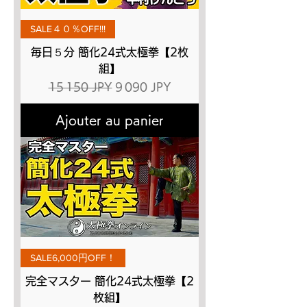
SALE４０％OFF!!!
毎日５分 簡化24式太極拳【2枚
組】
Prix original
Prix promotionnel
15 150 JPY
9 090 JPY
Ajouter au panier
SALE6,000円OFF！
完全マスター 簡化24式太極拳【2
枚組】