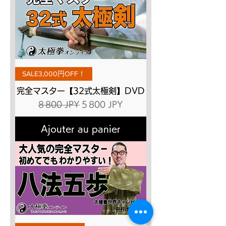
SALE3,000円OFF！
完全マスター【32式太極剣】DVD
Prix original
Prix promotionnel
8 800 JPY
5 800 JPY
Ajouter au panier