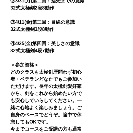
②3/31(月)第二回：指先までの意識
32式太極剣2段8動作
③4/11(金)第三回：目線の意識
32式太極剣3段8動作
④4/25(金)第四回：美しさの意識
32式太極剣4段7動作
＜参加資格＞
どのクラスも太極剣歴問わず初心
者・ベテランどなたでもご参加い
ただけます。長年の太極剣愛好家
から、剣をこれから始めたい方で
も安心していらしてください。一
緒に心地よく楽しみましょう。ご
自身のペースでどうぞ。途中で休
憩してもOKです。
今までコースをご受講の方も通常