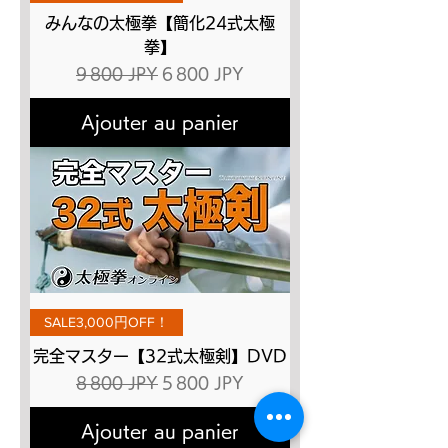
みんなの太極拳【簡化24式太極
拳】
Prix original
Prix promotionnel
9 800 JPY
6 800 JPY
Ajouter au panier
SALE3,000円OFF！
完全マスター【32式太極剣】DVD
Prix original
Prix promotionnel
8 800 JPY
5 800 JPY
Ajouter au panier