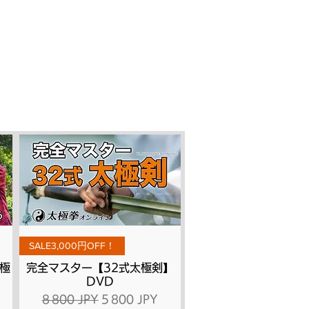
Aperçu rapide
SALE3,000円OFF！
極
完全マスター【32式太極剣】
DVD
ionnel
Prix original
Prix promotionnel
8 800 JPY
5 800 JPY