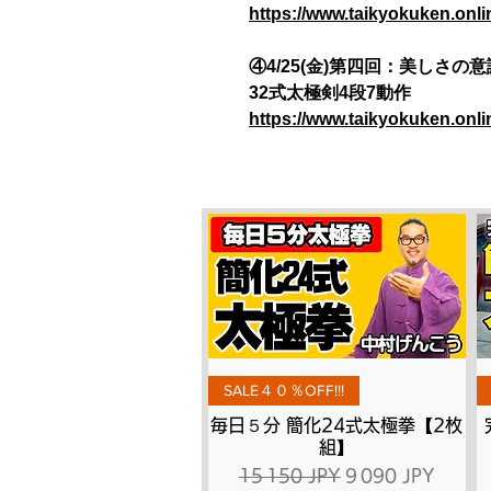
https://www.taikyokuken.onl
④4/25(金)第四回：美しさの意
32式太極剣4段7動作
https://www.taikyokuken.onl
Aperçu rapide
SALE４０％OFF!!!
毎日５分 簡化24式太極拳【2枚
組】
Prix original
Prix promotionne
15 150 JPY
9 090 JPY