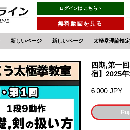
有料会員ログインはこちら→
ログインは こちら＞
メニュー
無料動画を見る
ジ
新しいページ
新しいページ
太極拳理論検定
四期,第一回
宿】2025年3
Pr
6 000 JPY
Rup