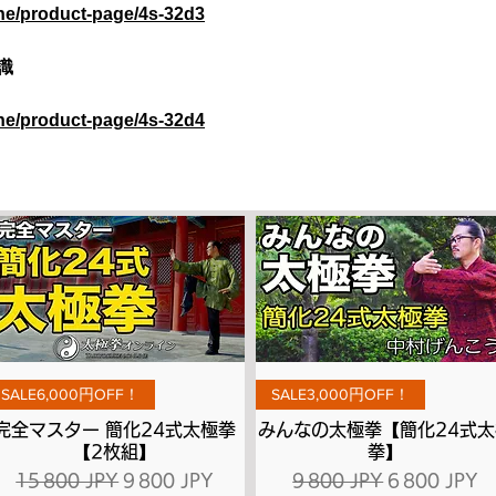
ine/product-page/4s-32d3
識
ine/product-page/4s-32d4
Aperçu rapide
Aperçu rapide
SALE6,000円OFF！
SALE3,000円OFF！
完全マスター 簡化24式太極拳
みんなの太極拳【簡化24式太
【2枚組】
拳】
l
Prix original
Prix promotionnel
Prix original
Prix promot
15 800 JPY
9 800 JPY
9 800 JPY
6 800 JPY