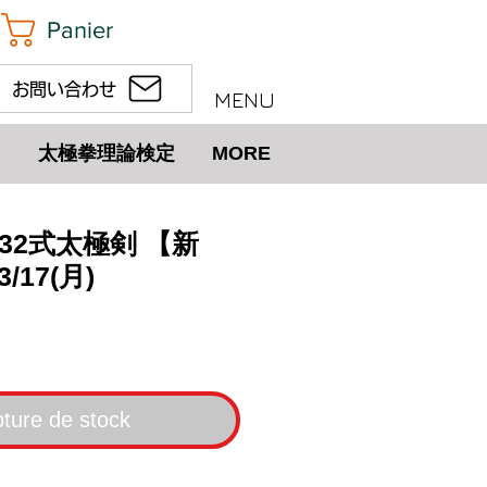
Panier
お問い合わせ
MENU
太極拳理論検定
MORE
32式太極剣 【新
/17(月)
ix
ture de stock