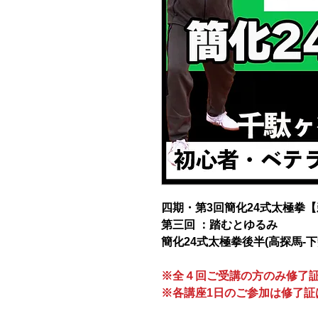
四期・第3回簡化24式太極拳【新宿
第三回 ：踏むとゆるみ
簡化24式太極拳後半(高探馬-下
※全４回ご受講の方のみ修了
※各講座1日のご参加は修了証