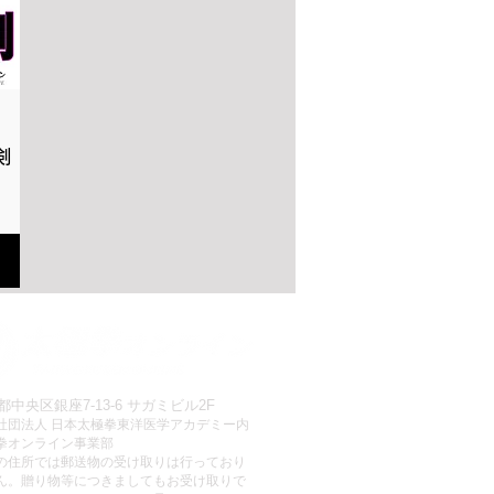
剣
ionnel
都中央区銀座7-13-6 サガミビル2F
社団法人 日本太極拳東洋医学アカデミー内
拳オンライン事業部
この住所では郵送物の受け取りは行っており
ん。贈り物等につきましてもお受け取りで