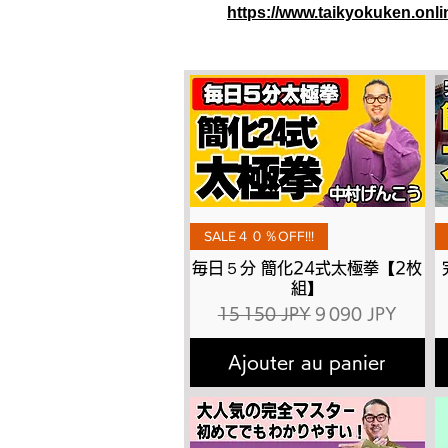
https://www.taikyokuken.onl
Aperçu rapide
SALE４０％OFF!!!
毎日５分 簡化24式太極拳【2枚
組】
Prix original
Prix promotionne
15 150 JPY
9 090 JPY
Ajouter au panier