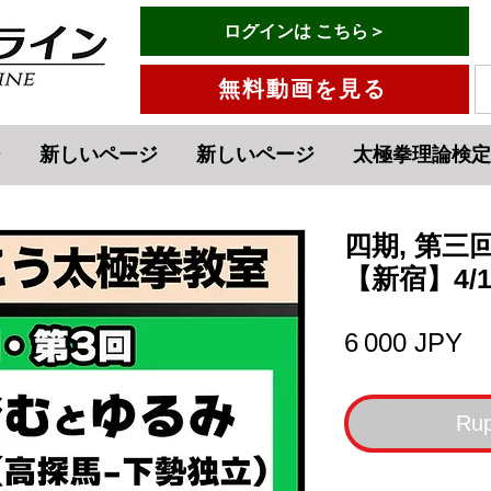
有料会員ログインはこちら→
ログインは こちら＞
メニュー
無料動画を見る
ジ
新しいページ
新しいページ
太極拳理論検定
四期, 第三
【新宿】4/1
Pr
6 000 JPY
Rup