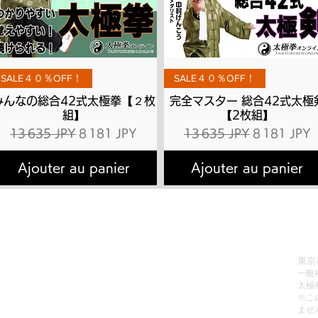
Aperçu rapide
Aperçu rapide
SALE４０％OFF！
SALE４０％OFF！
みんなの総合42式太極拳【２枚
完全マスター 総合42式太極
組】
【2枚組】
l
Prix original
Prix promotionnel
Prix original
Prix promot
13 635 JPY
8 181 JPY
13 635 JPY
8 181 JPY
Ajouter au panier
Ajouter au panier
拳理論検定
有料会員へのお申込み方法
会員お申込み
有料動画のご視聴方法
販売
パスワードの再設定方法
東京
一般
レッスン
有料会員の退会方法
太極
動画リスト
無料動画のご視聴方法
​※
ませ