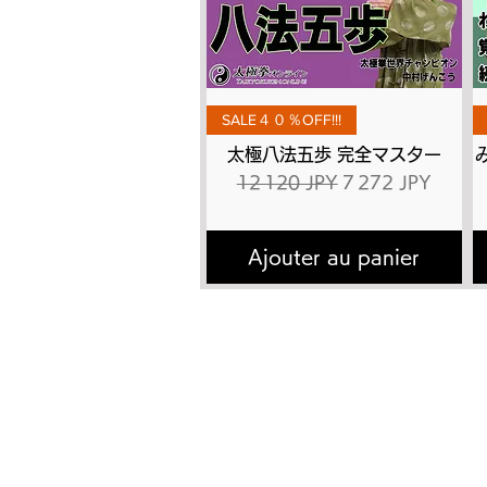
Aperçu rapide
SALE４０％OFF!!!
太極八法五歩 完全マスター
Prix original
Prix promotionne
12 120 JPY
7 272 JPY
Ajouter au panier
トップページ
太極
太極拳とは
有料
​講師プロフィール
DVD
書籍出版
動画
よくあるご質問
有料