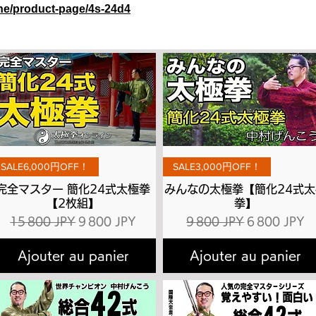
ine/product-page/4s-24d4
Aperçu rapide
Aperçu rapide
SALE6,000円OFF！
SALE3,000円OFF！
完全マスター 簡化24式太極拳
みんなの太極拳【簡化24式太
【2枚組】
拳】
l
Prix original
Prix promotionnel
Prix original
Prix promot
15 800 JPY
9 800 JPY
9 800 JPY
6 800 JPY
Ajouter au panier
Ajouter au panier