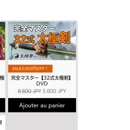
Aperçu rapide
SALE3,000円OFF！
極
完全マスター【32式太極剣】
DVD
ionnel
Prix original
Prix promotionnel
8 800 JPY
5 800 JPY
Ajouter au panier