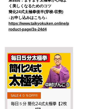
第四回：ますます太極拳が心地よ
く美しくなるためのコツ
簡化24式太極拳後半(穿梭-収勢)
↓お申し込みはこちら↓
https://www.taikyokuken.online/p
roduct-page/3s-24d4
SALE４０％OFF!!!
毎日５分 簡化24式太極拳【2枚