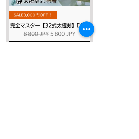
SALE3,000円OFF！
完全マスター【32式太極剣】DVD
Prix original
Prix promotionnel
8 800 JPY
5 800 JPY
Ajouter au panier
SALE４０％OFF!!!
太極八法五歩 完全マスター
Prix original
Prix promotionnel
12 120 JPY
7 272 JPY