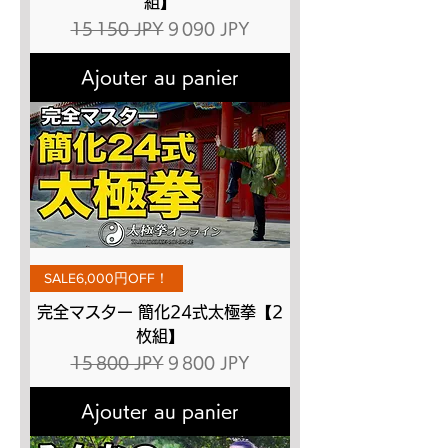
組】
Prix original
Prix promotionnel
15 150 JPY
9 090 JPY
Ajouter au panier
SALE6,000円OFF！
完全マスター 簡化24式太極拳【2
枚組】
Prix original
Prix promotionnel
15 800 JPY
9 800 JPY
Ajouter au panier