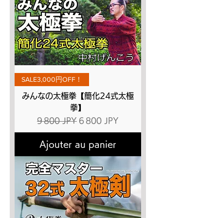
SALE3,000円OFF！
みんなの太極拳【簡化24式太極
拳】
Prix original
Prix promotionnel
9 800 JPY
6 800 JPY
Ajouter au panier