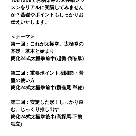
YouTubeでお馴染みの太極拳レッ
スンをリアルに受講してみません
か？基礎やポイントもしっかりお
伝えいたします。
＜テーマ＞
第一回：これが太極拳。太極拳の
基礎・基本と始まり
簡化24式太極拳前半(起勢-倒巻肱)
第二回：重要ポイント股関節・骨
盤の使い方
簡化24式太極拳前半(攬雀尾-単鞭)
第三回：安定した形！しっかり踏
む、じっくり推し出す
簡化24式太極拳後半(高探馬-下勢
独立)