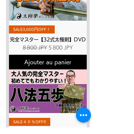
SALE3,000円OFF！
完全マスター【32式太極剣】DVD
Prix original
Prix promotionnel
8 800 JPY
5 800 JPY
Ajouter au panier
SALE４０％OFF!!!
太極八法五歩 完全マスター