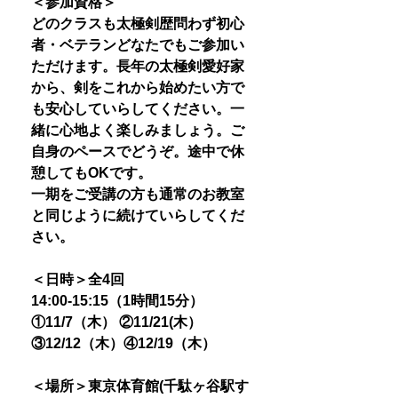
＜参加資格＞
どのクラスも太極剣歴問わず初心
者・ベテランどなたでもご参加い
ただけます。長年の太極剣愛好家
から、剣をこれから始めたい方で
も安心していらしてください。一
緒に心地よく楽しみましょう。ご
自身のペースでどうぞ。途中で休
憩してもOKです。
一期をご受講の方も通常のお教室
と同じように続けていらしてくだ
さい。
＜日時＞全4回
14:00-15:15（1時間15分）
①11/7（木） ②11/21(木）
③12/12（木）④12/19（木）
＜場所＞東京体育館(千駄ヶ谷駅す