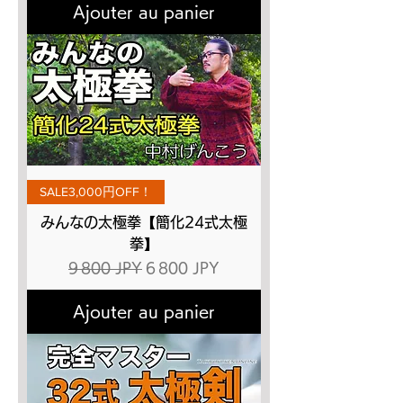
Ajouter au panier
SALE3,000円OFF！
みんなの太極拳【簡化24式太極
拳】
Prix original
Prix promotionnel
9 800 JPY
6 800 JPY
Ajouter au panier