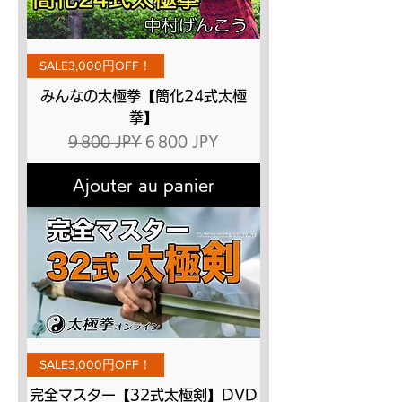
SALE3,000円OFF！
みんなの太極拳【簡化24式太極
拳】
Prix original
Prix promotionnel
9 800 JPY
6 800 JPY
Ajouter au panier
SALE3,000円OFF！
完全マスター【32式太極剣】DVD