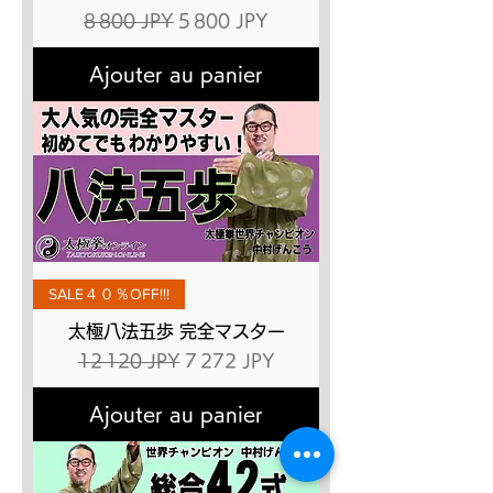
Prix original
Prix promotionnel
8 800 JPY
5 800 JPY
Ajouter au panier
SALE４０％OFF!!!
太極八法五歩 完全マスター
Prix original
Prix promotionnel
12 120 JPY
7 272 JPY
Ajouter au panier