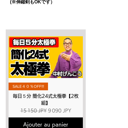
(※伸縮剣もOKです）
SALE４０％OFF!!!
毎日５分 簡化24式太極拳【2枚
組】
Prix original
Prix promotionnel
15 150 JPY
9 090 JPY
Ajouter au panier