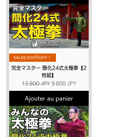
SALE6,000円OFF！
完全マスター 簡化24式太極拳【2
枚組】
Prix original
Prix promotionnel
15 800 JPY
9 800 JPY
Ajouter au panier