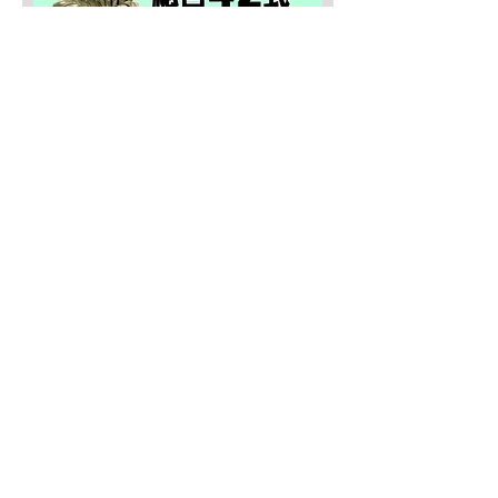
SALE４０％OFF！
みんなの総合42式太極拳【２枚
組】
Prix original
Prix promotionnel
13 635 JPY
8 181 JPY
Ajouter au panier