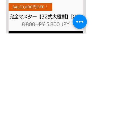
SALE3,000円OFF！
完全マスター【32式太極剣】DVD
Prix original
Prix promotionnel
8 800 JPY
5 800 JPY
Ajouter au panier
SALE４０％OFF!!!
太極八法五歩 完全マスター
Prix original
Prix promotionnel
12 120 JPY
7 272 JPY
Ajouter au panier