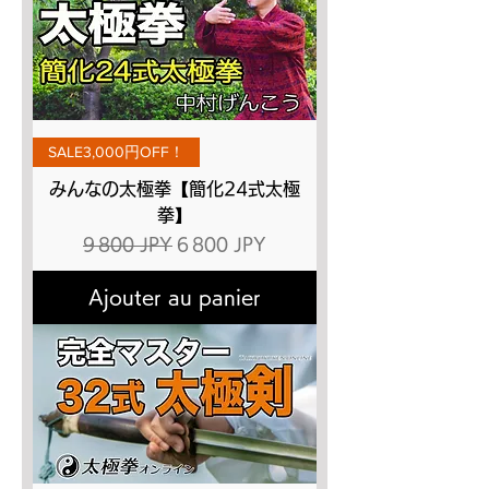
SALE3,000円OFF！
みんなの太極拳【簡化24式太極
拳】
Prix original
Prix promotionnel
9 800 JPY
6 800 JPY
Ajouter au panier