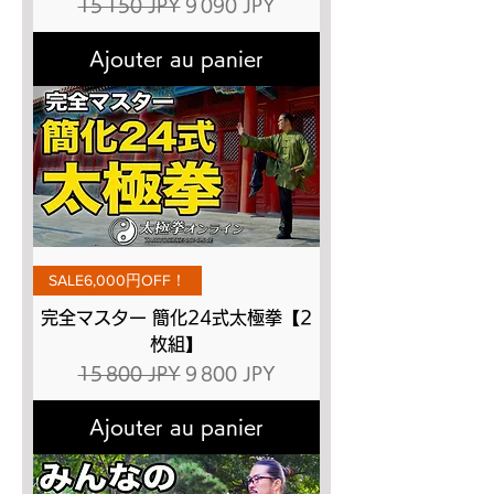
Prix original
Prix promotionnel
15 150 JPY
9 090 JPY
Ajouter au panier
SALE6,000円OFF！
完全マスター 簡化24式太極拳【2
枚組】
Prix original
Prix promotionnel
15 800 JPY
9 800 JPY
Ajouter au panier