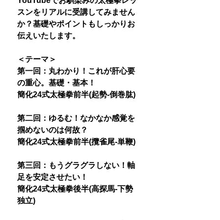
YouTubeでお馴染みの太極拳レッ
スンをリアルに受講してみません
か？基礎やポイントもしっかりお
伝えいたします。
＜テーマ＞
第一回：丸わかり！これが肝心要
の重心。基礎・基本！
簡化24式太極拳前半(起勢-倒巻肱)
第二回：ゆるむ！なかなか感覚を
掴めないのは何故？
簡化24式太極拳前半(攬雀尾-単鞭)
第三回：もうグラグラしない！軸
足を安定させたい！
簡化24式太極拳後半(高探馬-下勢
独立)