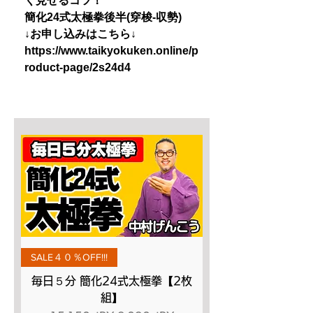
く見せるコツ！
簡化24式太極拳後半(穿梭-収勢)
↓お申し込みはこちら↓
https://www.taikyokuken.online/p
roduct-page/2s24d4
SALE４０％OFF!!!
毎日５分 簡化24式太極拳【2枚
組】