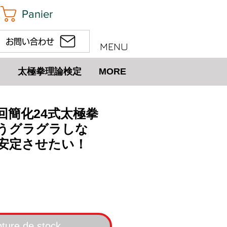
Panier
お問い合わせ
MENU
太極拳理論検定
MORE
回簡化24式太極拳
うグラグラしな
安定させたい！
）
ix
ture de stock