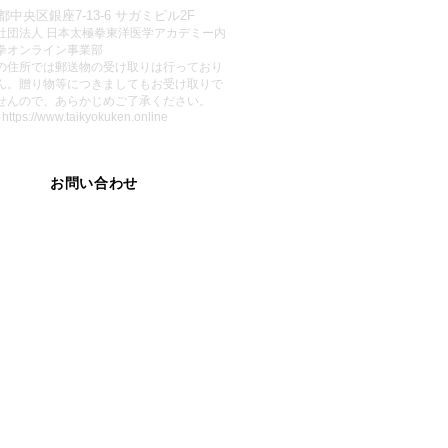
都中央区銀座7-13-6 サガミビル2F
社団法人 日本太極拳東洋医学アカデミー内
拳オンライン事業部
この住所では郵送物の受け取りは行っており
ん。贈り物等につきましてもお受け取りで
せんので、あらかじめご了承ください。
:
https://www.taikyokuken.online
お問い合わせ