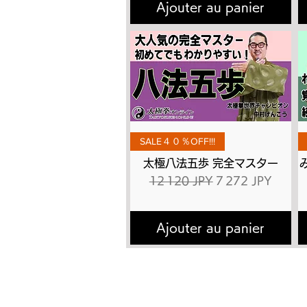
Ajouter au panier
Aperçu rapide
SALE４０％OFF!!!
太極八法五歩 完全マスター
Prix original
Prix promotionne
12 120 JPY
7 272 JPY
Ajouter au panier
トップページ
太極
太極拳とは
有料