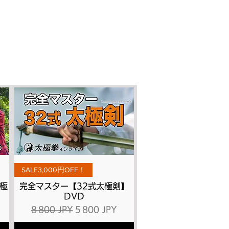
Aperçu rapide
SALE3,000円OFF！
極
完全マスター【32式太極剣】
DVD
ionnel
Prix original
Prix promotionnel
8 800 JPY
5 800 JPY