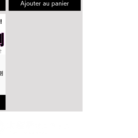
Ajouter au panier
剣
ionnel