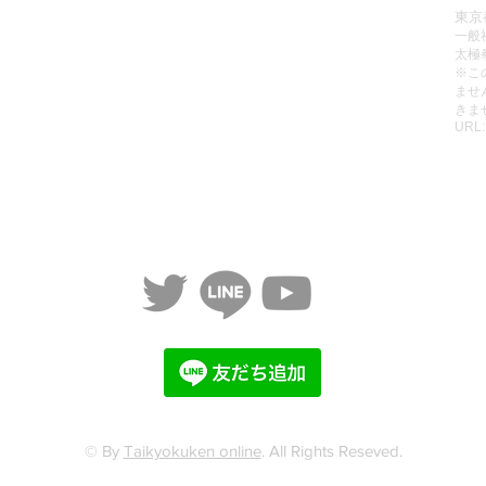
販売
パスワードの再設定方法
東京
一般
レッスン
有料会員の退会方法
太極
動画リスト
無料動画のご視聴方法
​※
ませ
動画をみる
ご利用規約
きま
URL
個人情報保護方針
特定商取引法に基づく表記
© By
Taikyokuken online
. All Rights Reseved.