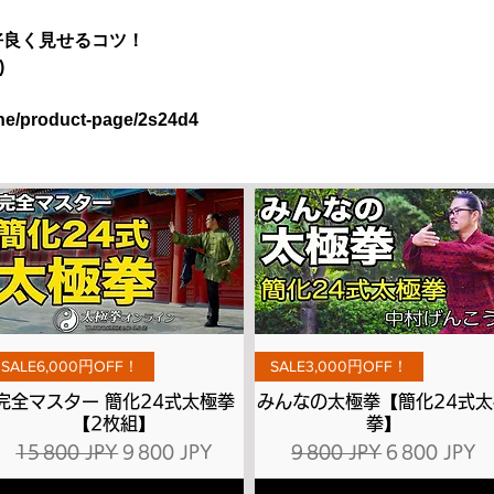
好良く見せるコツ！
)
ine/product-page/2s24d4
Aperçu rapide
Aperçu rapide
SALE6,000円OFF！
SALE3,000円OFF！
完全マスター 簡化24式太極拳
みんなの太極拳【簡化24式太
【2枚組】
拳】
l
Prix original
Prix promotionnel
Prix original
Prix promot
15 800 JPY
9 800 JPY
9 800 JPY
6 800 JPY