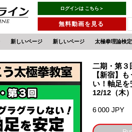
有料会員ログインはこちら→
ログインは こちら＞
メニュー
無料動画を見る
ジ
新しいページ
新しいページ
太極拳理論検定
二期・第３
【新宿】も
い！軸足を
12/12（木
Pr
6 000 JPY
Rup