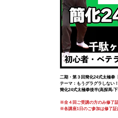
二期・第３回簡化24式太極拳【
テーマ：もうグラグラしない
簡化24式太極拳後半(高探馬-下
※全４回ご受講の方のみ修了
※各講座1日のご参加は修了証