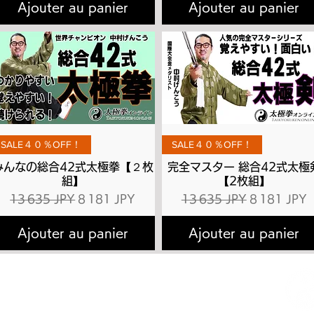
Ajouter au panier
Ajouter au panier
Aperçu rapide
Aperçu rapide
SALE４０％OFF！
SALE４０％OFF！
みんなの総合42式太極拳【２枚
完全マスター 総合42式太極
組】
【2枚組】
l
Prix original
Prix promotionnel
Prix original
Prix promot
13 635 JPY
8 181 JPY
13 635 JPY
8 181 JPY
Ajouter au panier
Ajouter au panier
拳理論検定
有料会員へのお申込み方法
会員お申込み
有料動画のご視聴方法