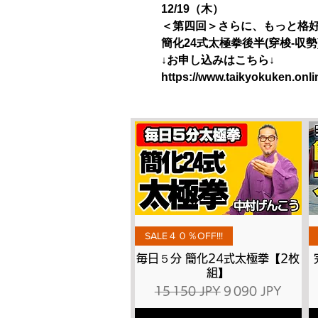
12/19（木）
＜第四回＞さらに、もっと格
簡化24式太極拳後半(穿梭-収勢
↓お申し込みはこちら↓
https://www.taikyokuken.onl
Aperçu rapide
SALE４０％OFF!!!
毎日５分 簡化24式太極拳【2枚
組】
Prix original
Prix promotionne
15 150 JPY
9 090 JPY