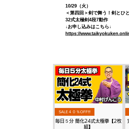
10/29（火）
＜第四回＞剣で舞う！剣とひ
32式太極剣4段7動作
↓お申し込みはこちら↓
https://www.taikyokuken.onl
Aperçu rapide
SALE４０％OFF!!!
毎日５分 簡化24式太極拳【2枚
組】