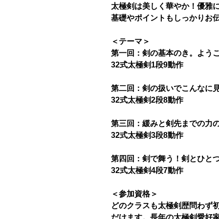
太極剣は美しく華やか！優雅
基礎やポイントもしっかりお
＜テーマ＞
第一回：剣の基本のき。よう
32式太極剣1段9動作
第二回：剣の扱いでこんなに
32式太極剣2段8動作
第三回：緩みと剣先までの力
32式太極剣3段8動作
第四回：剣で舞う！剣とひと
32式太極剣4段7動作
＜参加資格＞
どのクラスも太極剣歴問わず
だけます。長年の太極剣愛好