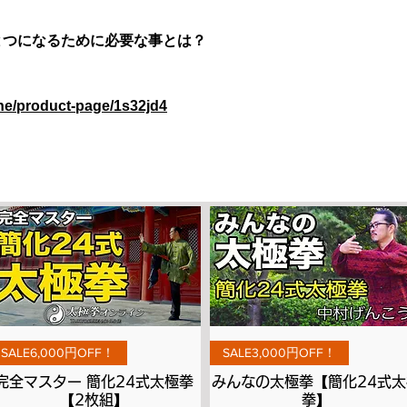
とつになるために必要な事とは？
ine/product-page/1s32jd4
Aperçu rapide
Aperçu rapide
SALE6,000円OFF！
SALE3,000円OFF！
完全マスター 簡化24式太極拳
みんなの太極拳【簡化24式太
【2枚組】
拳】