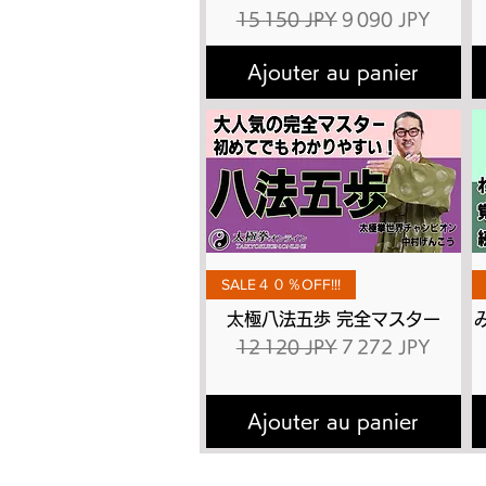
Prix original
Prix promotionne
15 150 JPY
9 090 JPY
Ajouter au panier
Aperçu rapide
SALE４０％OFF!!!
太極八法五歩 完全マスター
Prix original
Prix promotionne
12 120 JPY
7 272 JPY
Ajouter au panier