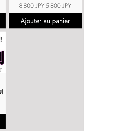
ionnel
Prix original
Prix promotionnel
8 800 JPY
5 800 JPY
Ajouter au panier
剣
ionnel