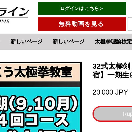
有料会員ログインはこちら→
ログインは こちら＞
メニュー
無料動画を見る
ジ
新しいページ
新しいページ
太極拳理論検定
32式太極
宿】一期生9
P
20 000 JPY
Rup