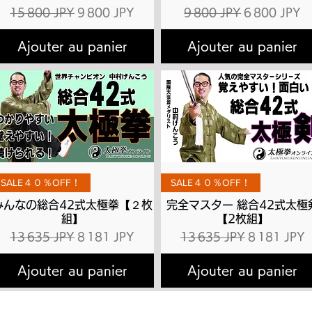
l
Prix original
Prix promotionnel
Prix original
Prix promot
15 800 JPY
9 800 JPY
9 800 JPY
6 800 JPY
Ajouter au panier
Ajouter au panier
Aperçu rapide
Aperçu rapide
SALE４０％OFF！
SALE４０％OFF！
みんなの総合42式太極拳【２枚
完全マスター 総合42式太極
組】
【2枚組】
l
Prix original
Prix promotionnel
Prix original
Prix promot
13 635 JPY
8 181 JPY
13 635 JPY
8 181 JPY
Ajouter au panier
Ajouter au panier