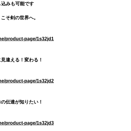
申し込みも可能です
うこそ剣の世界へ。
ine/product-page/1s32jd1
に見違える！変わる！
ine/product-page/1s32jd2
力の伝達が知りたい！
ine/product-page/1s32jd3