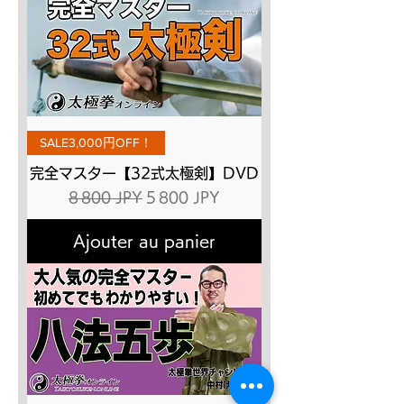
SALE3,000円OFF！
完全マスター【32式太極剣】DVD
Prix original
Prix promotionnel
8 800 JPY
5 800 JPY
Ajouter au panier