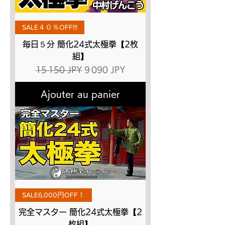
SALE４０％OFF!!!
毎日５分 簡化24式太極拳【2枚
組】
Prix original
Prix promotionnel
15 150 JPY
9 090 JPY
Ajouter au panier
SALE6,000円OFF！
完全マスター 簡化24式太極拳【2
枚組】