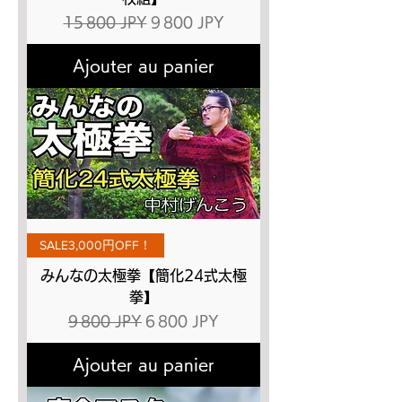
Prix original
Prix promotionnel
15 800 JPY
9 800 JPY
Ajouter au panier
SALE3,000円OFF！
みんなの太極拳【簡化24式太極
拳】
Prix original
Prix promotionnel
9 800 JPY
6 800 JPY
Ajouter au panier