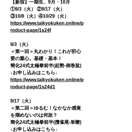
【新宿】一期生、9月・10月
①9/3（火） ②9/17（火）
③10/8（火）④10/29（火）
https://www.taikyokuken.online/p
roduct-page/1s24f
9/3（火）
＜第一回＞丸わかり！これが肝心
要の重心。基礎・基本！
簡化24式太極拳前半(起勢-倒巻肱)
↓お申し込みはこちら↓
https://www.taikyokuken.online/p
roduct-page/1s24d1
9/17（火）
＜第二回＞ゆるむ！なかなか感覚
を掴めないのは何故？
簡化24式太極拳前半(攬雀尾-単鞭)
↓お申し込みはこちら↓