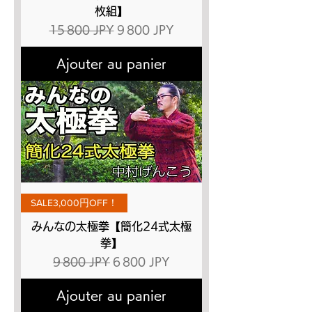
枚組】
Prix original
Prix promotionnel
15 800 JPY
9 800 JPY
Ajouter au panier
SALE3,000円OFF！
みんなの太極拳【簡化24式太極
拳】
Prix original
Prix promotionnel
9 800 JPY
6 800 JPY
Ajouter au panier