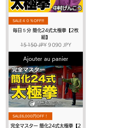
SALE４０％OFF!!!
毎日５分 簡化24式太極拳【2枚
組】
Prix original
Prix promotionnel
15 150 JPY
9 090 JPY
Ajouter au panier
SALE6,000円OFF！
完全マスター 簡化24式太極拳【2