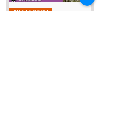
SALE４０％OFF!!!
太極八法五歩 完全マスター
Prix original
Prix promotionnel
12 120 JPY
7 272 JPY
Ajouter au panier
SALE４０％OFF！
みんなの総合42式太極拳【２枚
組】
Prix original
Prix promotionnel
13 635 JPY
8 181 JPY