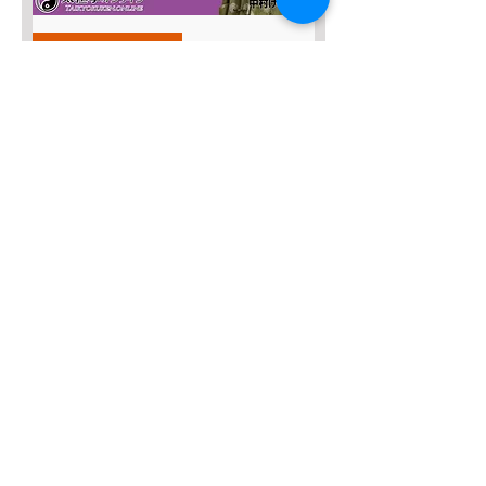
SALE４０％OFF!!!
太極八法五歩 完全マスター
Prix original
Prix promotionnel
12 120 JPY
7 272 JPY
Ajouter au panier
SALE４０％OFF！
みんなの総合42式太極拳【２枚
組】
Prix original
Prix promotionnel
13 635 JPY
8 181 JPY