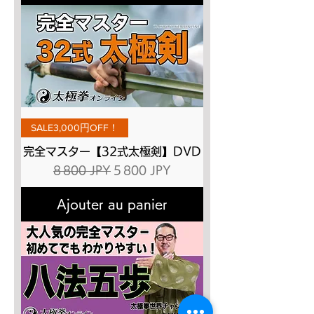
SALE3,000円OFF！
完全マスター【32式太極剣】DVD
Prix original
Prix promotionnel
8 800 JPY
5 800 JPY
Ajouter au panier