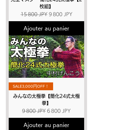
枚組】
Prix original
Prix promotionnel
15 800 JPY
9 800 JPY
Ajouter au panier
SALE3,000円OFF！
みんなの太極拳【簡化24式太極
拳】
Prix original
Prix promotionnel
9 800 JPY
6 800 JPY
Ajouter au panier