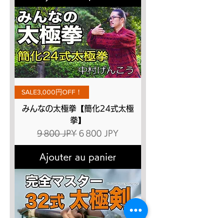
SALE3,000円OFF！
みんなの太極拳【簡化24式太極
拳】
Prix original
Prix promotionnel
9 800 JPY
6 800 JPY
Ajouter au panier