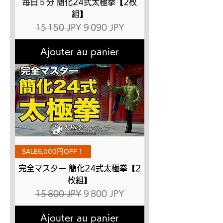
毎日５分 簡化24式太極拳【2枚
組】
Prix original
Prix promotionnel
15 150 JPY
9 090 JPY
Ajouter au panier
SALE6,000円OFF！
完全マスター 簡化24式太極拳【2
枚組】
Prix original
Prix promotionnel
15 800 JPY
9 800 JPY
Ajouter au panier