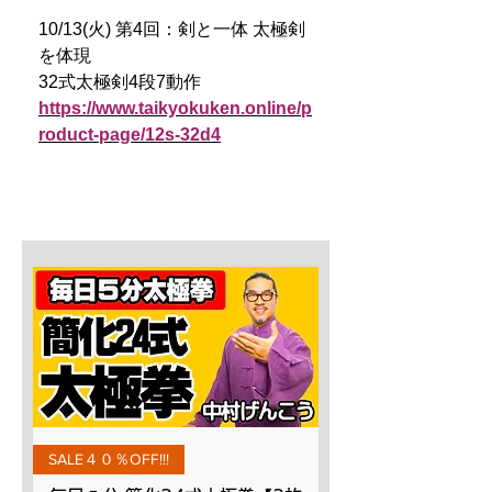
10/13(火) 第4回：剣と一体 太極剣
を体現
32式太極剣4段7動作
https://www.taikyokuken.online/p
roduct-page/12s-32d4
SALE４０％OFF!!!