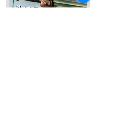
SALE3,000円OFF！
完全マスター【32式太極剣】DVD
Prix original
Prix promotionnel
8 800 JPY
5 800 JPY
Ajouter au panier
SALE４０％OFF!!!
太極八法五歩 完全マスター
Prix original
Prix promotionnel
12 120 JPY
7 272 JPY