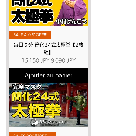
SALE４０％OFF!!!
毎日５分 簡化24式太極拳【2枚
組】
Prix original
Prix promotionnel
15 150 JPY
9 090 JPY
Ajouter au panier
SALE6,000円OFF！