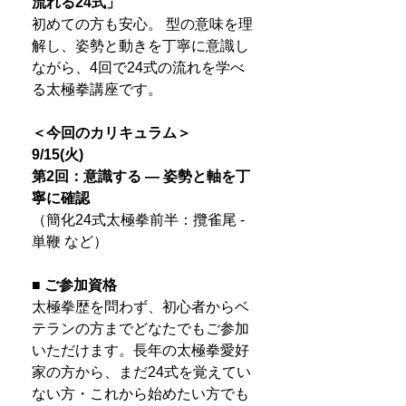
流れる24式」
初めての方も安心。 型の意味を理
解し、姿勢と動きを丁寧に意識し
ながら、4回で24式の流れを学べ
る太極拳講座です。
＜今回のカリキュラム＞
9/15(火)
第2回：意識する ― 姿勢と軸を丁
寧に確認
（簡化24式太極拳前半：攬雀尾 -
単鞭 など）
■ ご参加資格
太極拳歴を問わず、初心者からベ
テランの方までどなたでもご参加
いただけます。長年の太極拳愛好
家の方から、まだ24式を覚えてい
ない方・これから始めたい方でも