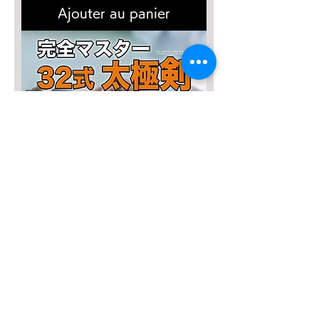
Ajouter au panier
SALE3,000円OFF！
完全マスター【32式太極剣】DVD
Prix original
Prix promotionnel
8 800 JPY
5 800 JPY
Ajouter au panier