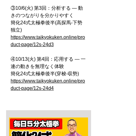
③10/6(火) 第3回：分析する ― 動
きのつながりを分かりやすく
簡化24式太極拳後半(高探馬-下勢
独立)
https://www.taikyokuken.online/pro
duct-page/12s-24d3
④10/13(火) 第4回：応用する ― 一
連の動きを無理なく体験
簡化24式太極拳後半(穿梭-収勢)
https://www.taikyokuken.online/pro
duct-page/12s-24d4