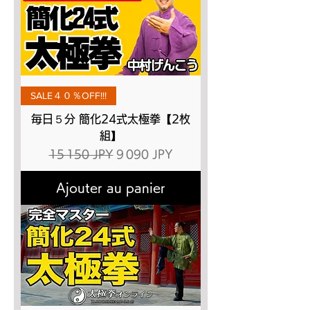
SALE４０％OFF!!!
毎日５分 簡化24式太極拳【2枚
組】
Prix original
Prix promotionnel
15 150 JPY
9 090 JPY
Ajouter au panier