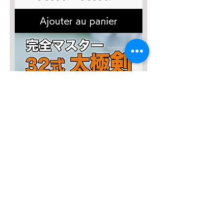
Ajouter au panier
SALE3,000円OFF！
完全マスター【32式太極剣】DVD
Prix original
Prix promotionnel
8 800 JPY
5 800 JPY
Ajouter au panier