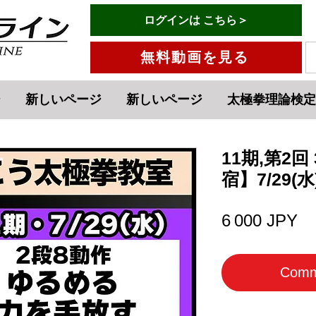
有料会員ログインはこちら→
ログインは こちら＞
メニュー
無料動画を見る
ジ
新しいページ
新しいページ
太極拳理論検定
11期,第2
宿】7/29(水
Pr
6 000 JPY
Comm