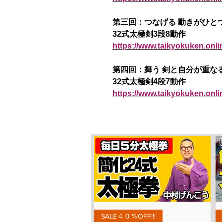
第三回：つなげる 動きがひと
32式太極剣3段8動作
https://www.taikyokuken.onl
第四回：舞う 剣と自分が重な
32式太極剣4段7動作
https://www.taikyokuken.onl
Aperçu rapide
SALE４０％OFF!!!