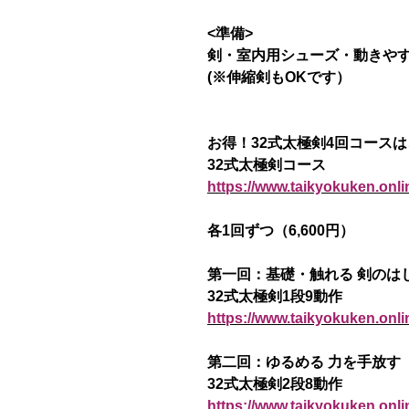
<準備>
剣・室内用シューズ・動きや
(※伸縮剣もOKです）
お得！32式太極剣4回コース
32式太極剣コース
https://www.taikyokuken.onli
各1回ずつ（6,600円）
第一回：基礎・触れる 剣のは
32式太極剣1段9動作
https://www.taikyokuken.onl
第二回：ゆるめる 力を手放す
32式太極剣2段8動作
https://www.taikyokuken.onl