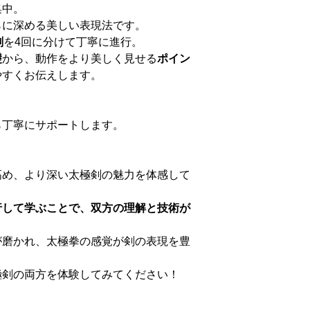
集中。
らに深める美しい表現法です。
剣
を4回に分けて丁寧に進行。
礎
から、動作をより美しく見せる
ポイン
やすくお伝えします。
ら丁寧にサポートします。
高め、より深い太極剣の魅力を体感して
行して学ぶことで、双方の理解と技術が
が磨かれ、太極拳の感覚が剣の表現を豊
極剣の両方を体験してみてください！