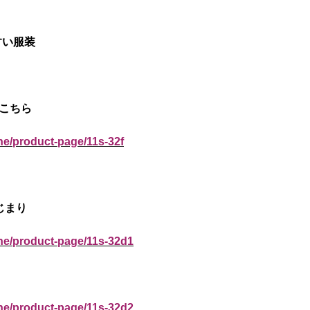
すい服装
はこちら
ne/product-page/11s-32f
じまり
ine/product-page/11s-32d1
ine/product-page/11s-32d2