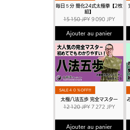
毎日５分 簡化24式太極拳【2枚
組】
Prix original
Prix promotionne
15 150 JPY
9 090 JPY
Ajouter au panier
Aperçu rapide
SALE４０％OFF!!!
太極八法五歩 完全マスター
Prix original
Prix promotionne
12 120 JPY
7 272 JPY
Ajouter au panier