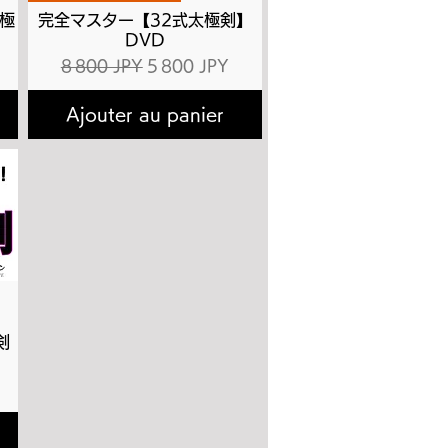
極
完全マスター【32式太極剣】
DVD
ionnel
Prix original
Prix promotionnel
8 800 JPY
5 800 JPY
Ajouter au panier
剣
ionnel