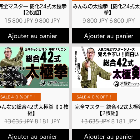
完全マスター 簡化24式太極拳
みんなの太極拳【簡化24式太
【2枚組】
拳】
l
Prix original
Prix promotionnel
Prix original
Prix promot
15 800 JPY
9 800 JPY
9 800 JPY
6 800 JPY
Ajouter au panier
Ajouter au panier
Aperçu rapide
Aperçu rapide
SALE４０％OFF！
SALE４０％OFF！
みんなの総合42式太極拳【２枚
完全マスター 総合42式太極
組】
【2枚組】
l
Prix original
Prix promotionnel
Prix original
Prix promot
13 635 JPY
8 181 JPY
13 635 JPY
8 181 JPY
Ajouter au panier
Ajouter au panier