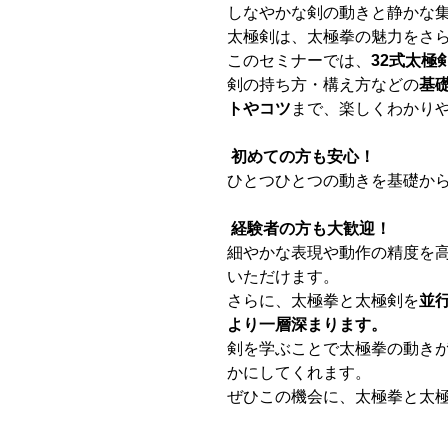
しなやかな剣の動きと静かな
太極剣は、太極拳の魅力をさ
このセミナーでは、
32式太極
剣の持ち方・構え方などの
基
トやコツ
まで、楽しくわかり
初めての方も安心！
ひとつひとつの動きを基礎か
経験者の方も大歓迎！
細やかな表現や動作の精度を
いただけます。
さらに、太極拳と太極剣を
並
より一層深まります。
剣を学ぶことで太極拳の動き
かにしてくれます。
ぜひこの機会に、太極拳と太