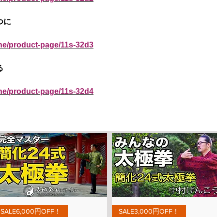
つに
ine/product-page/11s-32d3
る
ine/product-page/11s-32d4
Aperçu rapide
Aperçu rapide
SALE6,000円OFF！
SALE3,000円OFF！