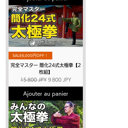
SALE6,000円OFF！
完全マスター 簡化24式太極拳【2
枚組】
Prix original
Prix promotionnel
15 800 JPY
9 800 JPY
Ajouter au panier