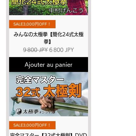
SALE3,000円OFF！
みんなの太極拳【簡化24式太極
拳】
Prix original
Prix promotionnel
9 800 JPY
6 800 JPY
Ajouter au panier
SALE3,000円OFF！
完全マスター【32式太極剣】DVD