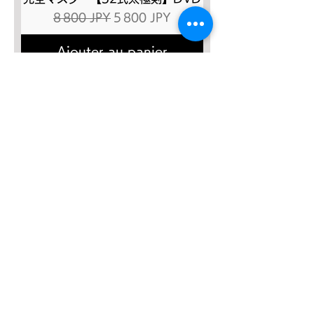
Prix original
Prix promotionnel
8 800 JPY
5 800 JPY
Ajouter au panier
SALE４０％OFF!!!
太極八法五歩 完全マスター
Prix original
Prix promotionnel
12 120 JPY
7 272 JPY
Ajouter au panier