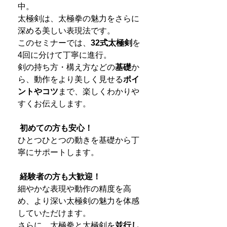
中。
太極剣は、太極拳の魅力をさらに
深める美しい表現法です。
このセミナーでは、
32式太極剣
を
4回に分けて丁寧に進行。
剣の持ち方・構え方などの
基礎
か
ら、動作をより美しく見せる
ポイ
ントやコツ
まで、楽しくわかりや
すくお伝えします。
初めての方も安心！
ひとつひとつの動きを基礎から丁
寧にサポートします。
経験者の方も大歓迎！
細やかな表現や動作の精度を高
め、より深い太極剣の魅力を体感
していただけます。
さらに、太極拳と太極剣を
並行し