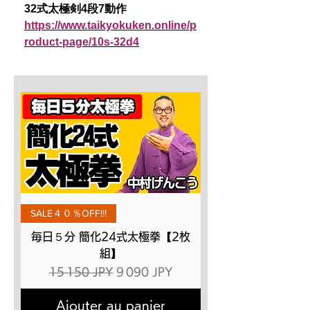
32式太極剣4段7動作
https://www.taikyokuken.online/p
roduct-page/10s-32d4
SALE４０％OFF!!!
毎日５分 簡化24式太極拳【2枚
組】
Prix original
Prix promotionnel
15 150 JPY
9 090 JPY
Ajouter au panier