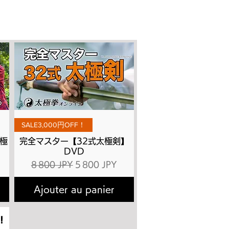
Aperçu rapide
SALE3,000円OFF！
極
完全マスター【32式太極剣】
DVD
ionnel
Prix original
Prix promotionnel
8 800 JPY
5 800 JPY
Ajouter au panier