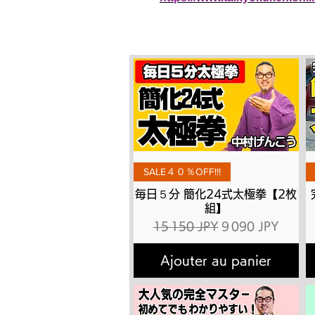
Aperçu rapide
SALE４０％OFF!!!
毎日５分 簡化24式太極拳【2枚
組】
Prix original
Prix promotionne
15 150 JPY
9 090 JPY
Ajouter au panier