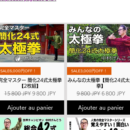
Aperçu rapide
Aperçu rapide
SALE6,000円OFF！
SALE3,000円OFF！
完全マスター 簡化24式太極拳
みんなの太極拳【簡化24式太
【2枚組】
拳】
l
Prix original
Prix promotionnel
Prix original
Prix promot
15 800 JPY
9 800 JPY
9 800 JPY
6 800 JPY
Ajouter au panier
Ajouter au panier