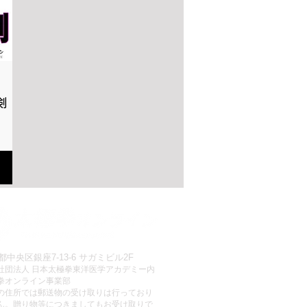
剣
ionnel
都中央区銀座7-13-6 サガミビル2F
社団法人 日本太極拳東洋医学アカデミー内
拳オンライン事業部
この住所では郵送物の受け取りは行っており
ん。贈り物等につきましてもお受け取りで