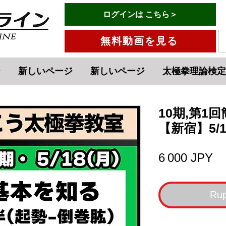
有料会員ログインはこちら→
ログインは こちら＞
メニュー
無料動画を見る
ジ
新しいページ
新しいページ
太極拳理論検定
10期,第1
【新宿】5/1
Pr
6 000 JPY
Rup