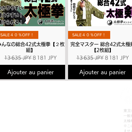
Aperçu rapide
Aperçu rapide
SALE４０％OFF！
SALE４０％OFF！
みんなの総合42式太極拳【２枚
完全マスター 総合42式太極
組】
【2枚組】
l
Prix original
Prix promotionnel
Prix original
Prix promot
13 635 JPY
8 181 JPY
13 635 JPY
8 181 JPY
Ajouter au panier
Ajouter au panier
拳理論検定
有料会員へのお申込み方法
会員お申込み
有料動画のご視聴方法
販売
パスワードの再設定方法
東京
一般
レッスン
有料会員の退会方法
太極
動画リスト
無料動画のご視聴方法
​※
ませ