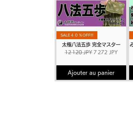
Aperçu rapide
SALE４０％OFF!!!
太極八法五歩 完全マスター
Prix original
Prix promotionne
12 120 JPY
7 272 JPY
Ajouter au panier
トップページ
太極
太極拳とは
有料
​講師プロフィール
DVD
書籍出版
動画
よくあるご質問
有料