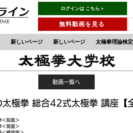
有料会員ログインはこちら→
ログインは こちら＞
メニュー
無料動画を見る
ジ
新しいページ
新しいページ
太極拳理論検定
動画一覧へ
太極拳 総合42式太極拳 講座【
拳＜前面＞
拳＜背面＞
拳＜横背面＞