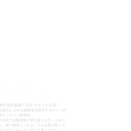
都中央区銀座7-13-6 サガミビル2F
社団法人 日本太極拳東洋医学アカデミー内
拳オンライン事業部
この住所では郵送物の受け取りは行っており
ん。贈り物等につきましてもお受け取りで
せんので、あらかじめご了承ください。