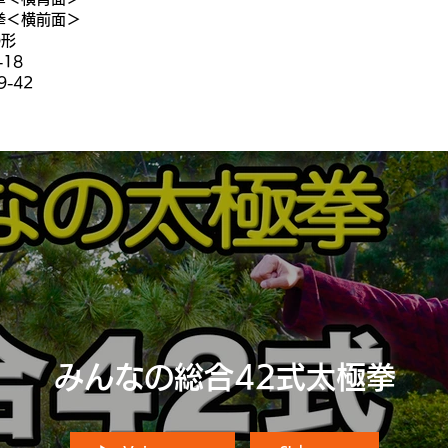
拳＜横前面＞
の形
18
-42
みんなの総合42式太極拳